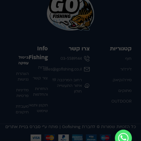
קטגוריות
צרו קשר
Info
Fishing
ביטול
חוף
03-5589144
עסקה
אודות
ז'ירז'ור
sales@gofishing.co.il
הצהרת
צור קשר
נגישות
סירה/קיאק
רחוב המרכבה 19
איזור התעשייה
החזרות
מדיניות
מתוקים
חולון
והחלפות
פרטיות
OUTDOOR
תקנון ותנאי
מעבדת
שימוש
תיקונים
כל הזכויות שמורות © לחברת Gofishing | פותח ע״י
סברס בניית אתרים