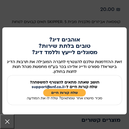
20.00
₪
קופסאת אביזרים מלבנית מבית SKIPPER. 5 תאים קבועים לנוחות
הסידור.
אוהבים דיג?
במלאי
טובים בלתת שירות?
מסוגלים לייעץ וללמד דיג?
זאת ההזדמנות שלכם להצטרף לחברה המובילה את תרבות הדיג
הוספה לסל
בישראל! ספורט ודייג אליהו בכר בע"מ מחפשת מנהל חנות
לחנות בחולון.
קנו עכשיו
חושב שאתה מתאים להצטרף למשפחה?
שלח קורות חיים ל-
support@snf.co.il
מידע נוסף
שלח קורות חיים​
מכיר מישהו אחר שמתאים? שלח לו את המודעה
מק"ט:
34109
שיתוף ברשתות החברתיות:
מוצרים קשורים