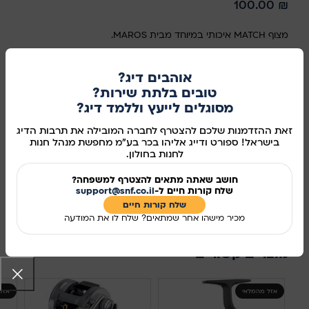
100.00
₪
מצוף MATCH איכותי במיוחד מבית MAROS.
במלאי
אוהבים דיג?
טובים בלתת שירות?
מסוגלים לייעץ וללמד דיג?
הוספה לסל
זאת ההזדמנות שלכם להצטרף לחברה המובילה את תרבות הדיג
בישראל! ספורט ודייג אליהו בכר בע"מ מחפשת מנהל חנות
קנו עכשיו
לחנות בחולון.
מידע נוסף
חושב שאתה מתאים להצטרף למשפחה?
שלח קורות חיים ל-
support@snf.co.il
שלח קורות חיים​
מק"ט:
35679
מכיר מישהו אחר שמתאים? שלח לו את המודעה
שיתוף ברשתות החברתיות:
מוצרים קשורים
אזל מהמלאי
אזל