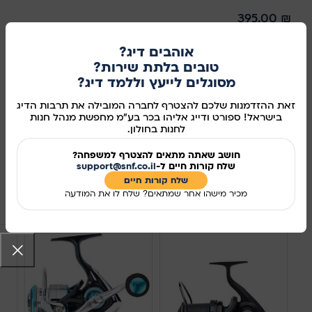
395.00
₪
IGUANA אפודת כיסים ספארי. אפודת כיסים איכותית מבית IGUNA
אוהבים דיג?
טובים בלתת שירות?
מתאימה לצלמים, מטיילים, דייגים ועוד. מאווררת ונוחה.
מסוגלים לייעץ וללמד דיג?
אזל מהמלאי
זאת ההזדמנות שלכם להצטרף לחברה המובילה את תרבות הדיג
בישראל! ספורט ודייג אליהו בכר בע"מ מחפשת מנהל חנות
מידע נוסף
לחנות בחולון.
מק"ט:
130264
חושב שאתה מתאים להצטרף למשפחה?
שלח קורות חיים ל-
support@snf.co.il
שיתוף ברשתות החברתיות:
שלח קורות חיים​
מכיר מישהו אחר שמתאים? שלח לו את המודעה
מוצרים קשורים