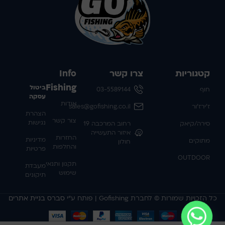
קטגוריות
צרו קשר
Info
Fishing
ביטול
חוף
03-5589144
עסקה
אודות
ז'ירז'ור
sales@gofishing.co.il
הצהרת
צור קשר
נגישות
סירה/קיאק
רחוב המרכבה 19
איזור התעשייה
החזרות
מדיניות
מתוקים
חולון
והחלפות
פרטיות
OUTDOOR
תקנון ותנאי
מעבדת
שימוש
תיקונים
כל הזכויות שמורות © לחברת Gofishing | פותח ע״י
סברס בניית אתרים