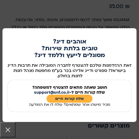
35.00
₪
IGUANA פאוץ' נסתר לכסף ולמסמכים. איכותי, נסתר, נוח ובטוח.
התיק שישמור על הכסף והמסמכים החשובים שלך בטיול או בכלל.
אוהבים דיג?
במלאי
טובים בלתת שירות?
מסוגלים לייעץ וללמד דיג?
זאת ההזדמנות שלכם להצטרף לחברה המובילה את תרבות הדיג
הוספה לסל
בישראל! ספורט ודייג אליהו בכר בע"מ מחפשת מנהל חנות
לחנות בחולון.
קנו עכשיו
חושב שאתה מתאים להצטרף למשפחה?
מידע נוסף
שלח קורות חיים ל-
support@snf.co.il
שלח קורות חיים​
מכיר מישהו אחר שמתאים? שלח לו את המודעה
מק"ט:
110178
שיתוף ברשתות החברתיות:
מוצרים קשורים