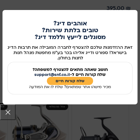
395.00
₪
IGUANA אפודת כיסים ספארי. אפודת כיסים איכותית מבית IGUNA
אוהבים דיג?
טובים בלתת שירות?
מתאימה לצלמים, מטיילים, דייגים ועוד. מאווררת ונוחה.
מסוגלים לייעץ וללמד דיג?
אזל מהמלאי
זאת ההזדמנות שלכם להצטרף לחברה המובילה את תרבות הדיג
בישראל! ספורט ודייג אליהו בכר בע"מ מחפשת מנהל חנות
מידע נוסף
לחנות בחולון.
מק"ט:
130262
חושב שאתה מתאים להצטרף למשפחה?
שלח קורות חיים ל-
support@snf.co.il
שיתוף ברשתות החברתיות:
שלח קורות חיים​
מכיר מישהו אחר שמתאים? שלח לו את המודעה
מוצרים קשורים
אזל מהמלאי
אזל