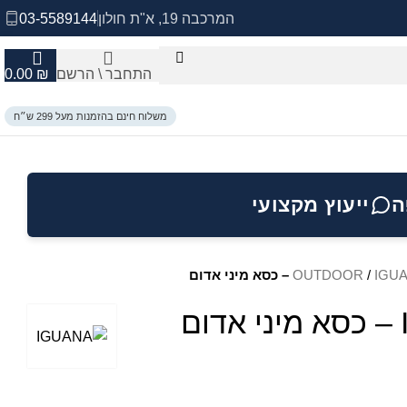
המרכבה 19, א"ת חולון
03-5589144
התחבר \ הרשם
₪
0.00
משלוח חינם בהזמנות מעל 299 ש״ח
ה
ייעוץ מקצועי
OUTDOOR
/
IGU