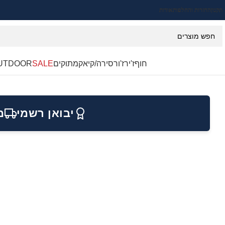
תקנון
החזרות והחלפות
אודות
חוף
ז'ירז'ור
סירה/קיאק
מתוקים
SALE
UTDOOR
יבואן רשמי
מ