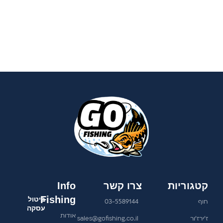
קטגוריות
צרו קשר
Info
Fishing
ביטול
חוף
03-5589144
עסקה
אודות
ז'ירז'ור
sales@gofishing.co.il