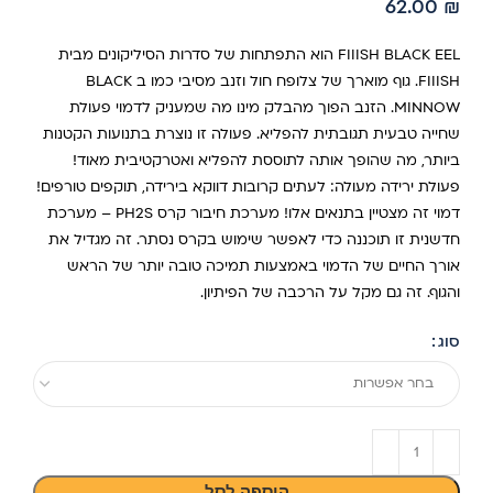
62.00
₪
FIIISH BLACK EEL הוא התפתחות של סדרות הסיליקונים מבית
FIIISH. גוף מוארך של צלופח חול וזנב מסיבי כמו ב BLACK
MINNOW. הזנב הפוך מהבלק מינו מה שמעניק לדמוי פעולת
שחייה טבעית תגובתית להפליא. פעולה זו נוצרת בתנועות הקטנות
ביותר, מה שהופך אותה לתוססת להפליא ואטרקטיבית מאוד!
פעולת ירידה מעולה: לעתים קרובות דווקא בירידה, תוקפים טורפים!
דמוי זה מצטיין בתנאים אלו! מערכת חיבור קרס PH2S – מערכת
חדשנית זו תוכננה כדי לאפשר שימוש בקרס נסתר. זה מגדיל את
אורך החיים של הדמוי באמצעות תמיכה טובה יותר של הראש
והגוף. זה גם מקל על הרכבה של הפיתיון.
סוג
בחר אפשרות
הוספה לסל