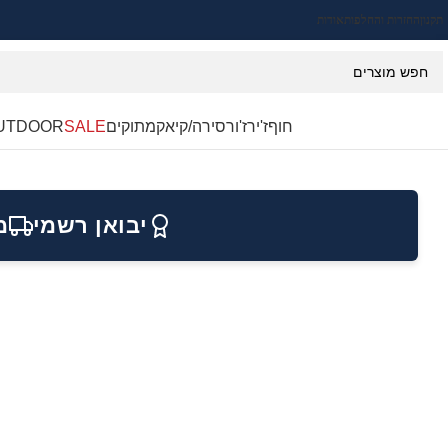
תקנון
החזרות והחלפות
אודות
חוף
ז'ירז'ור
סירה/קיאק
מתוקים
SALE
UTDOOR
יבואן רשמי
מ