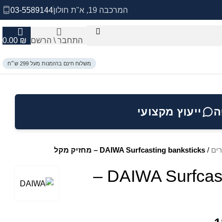
המרכבה 19, א"ת חולון
03-5589144
התחבר \ הרשם
₪
0.00
משלוח חינם בהזמנות מעל 299 ש״ח
ה
ייעוץ מקצועי
רים
/
DAIWA Surfcasting banksticks – מחזיק מקל
DAIWA Surfcasting banksticks –