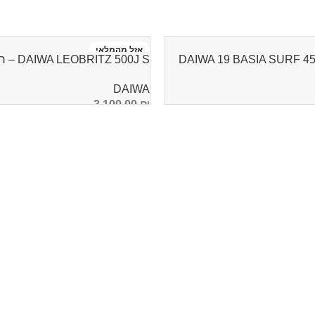
אזל מהמלאי
DAIWA 19 BASIA SURF 4
DAIWA LEOBRITZ 500J S – רולר חשמלי
DAIWA
3,100.00
₪
מידע נוסף