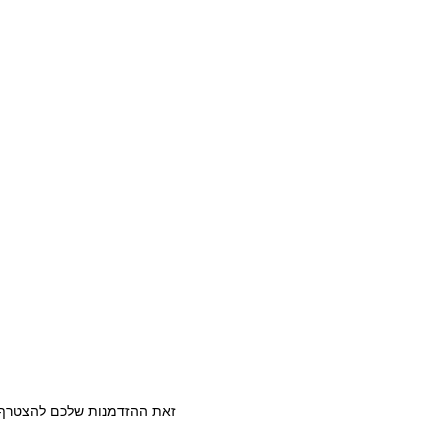
סירה/קיאק
מתוקים
OUTDOOR
צרו קשר
03-5589144
sales@gofishing.co.il
רחוב המרכבה 19 איזור התעשייה חולון
כל הזכויות שמורות © לחברת Gofishing | פותח ע״י
סברס בניית א
זאת ההזדמנות שלכם להצטרף ל