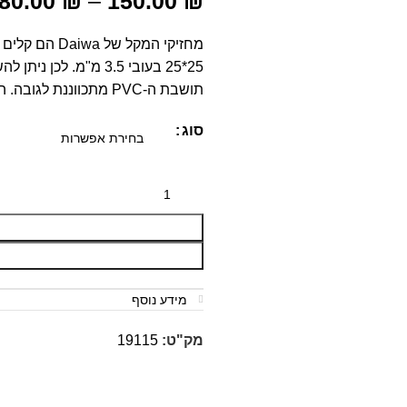
80.00
₪
–
150.00
₪
מחזיקי המקל 
25*25 בעובי 3.5 מ"מ.
תושבת ה-PVC מתכווננת לגובה. הסטנד עובר תהליך אנודייז להקנות לאלומיניום עמידות מו
סוג
מידע נוסף
מק"ט:
19115