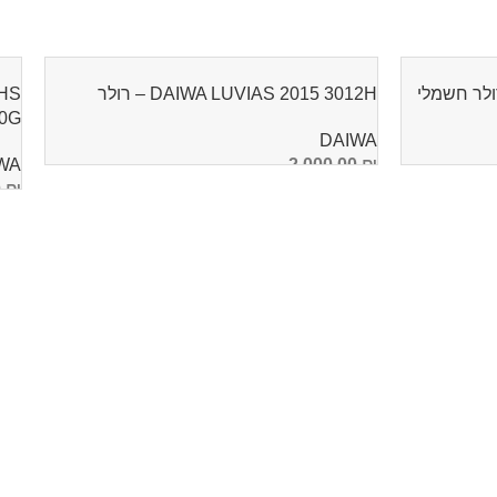
DAIWA LUVIAS 2015 3012H – רולר
 HS
-210G
DAIWA
WA
2,000.00
₪
0
₪
הוספה לסל
ה