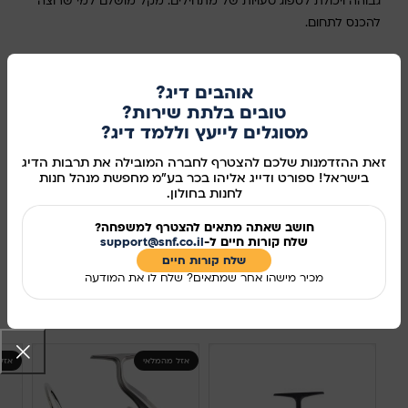
גבוהה ויכולת לספוג טעויות של מתחילים. מקל מושלם למי שרוצה
להכנס לתחום.
במלאי
אוהבים דיג?
טובים בלתת שירות?
מסוגלים לייעץ וללמד דיג?
הוספה לסל
זאת ההזדמנות שלכם להצטרף לחברה המובילה את תרבות הדיג
קנו עכשיו
בישראל! ספורט ודייג אליהו בכר בע"מ מחפשת מנהל חנות
לחנות בחולון.
מידע נוסף
חושב שאתה מתאים להצטרף למשפחה?
שלח קורות חיים ל-
support@snf.co.il
מק"ט:
283631
שלח קורות חיים​
מכיר מישהו אחר שמתאים? שלח לו את המודעה
שיתוף ברשתות החברתיות:
מוצרים קשורים
אזל מהמלאי
אזל