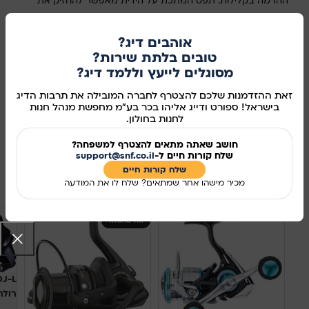
ההרמה בקלילות. תפס המתכת על הידית מאפשר להחזיק את
רשת ההרמה על החגורה או על רצועת הוסט. לכן רשת ההרמה
תמיד בהישג יד, גם כאשר הדייג מטעייל תוך כדי לחימה בדג. ידית
אוהבים דיג?
באורך 48 ס"מ ומפתח בגודל 35 x 44 cm
טובים בלתת שירות?
מסוגלים לייעץ וללמד דיג?
אזל מהמלאי
זאת ההזדמנות שלכם להצטרף לחברה המובילה את תרבות הדיג
בישראל! ספורט ודייג אליהו בכר בע"מ מחפשת מנהל חנות
מידע נוסף
לחנות בחולון.
מק"ט:
286396
חושב שאתה מתאים להצטרף למשפחה?
שלח קורות חיים ל-
support@snf.co.il
שיתוף ברשתות החברתיות:
שלח קורות חיים​
מוצרים קשורים
מכיר מישהו אחר שמתאים? שלח לו את המודעה
אזל מהמלאי
רולר