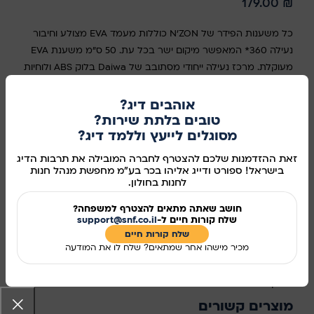
179.00
₪
כל משענות הפידר של N'ZON כוללות מעמד EVA מצולע וחיבור
נעילה 360* המאפשר מיקום ישר בכל עת. 50 ס"מ משענת EVA
מעוקלת. מרכז נעילה ייחודי מסתובב של Daiwa בלוק ABS ולוחיות
קצה מעוצבות D-vec
אוהבים דיג?
במלאי
טובים בלתת שירות?
מסוגלים לייעץ וללמד דיג?
זאת ההזדמנות שלכם להצטרף לחברה המובילה את תרבות הדיג
בישראל! ספורט ודייג אליהו בכר בע"מ מחפשת מנהל חנות
הוספה לסל
לחנות בחולון.
קנו עכשיו
חושב שאתה מתאים להצטרף למשפחה?
שלח קורות חיים ל-
support@snf.co.il
מידע נוסף
שלח קורות חיים​
מכיר מישהו אחר שמתאים? שלח לו את המודעה
מק"ט:
286397
שיתוף ברשתות החברתיות:
מוצרים קשורים