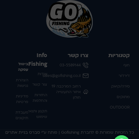
קטגוריות
צרו קשר
Info
Fishing
ביטול
חוף
03-5589144
עסקה
אודות
ז'ירז'ור
sales@gofishing.co.il
הצהרת
צור קשר
נגישות
סירה/קיאק
רחוב המרכבה 19
איזור התעשייה
החזרות
מדיניות
מתוקים
חולון
והחלפות
פרטיות
OUTDOOR
תקנון ותנאי
מעבדת
שימוש
תיקונים
כל הזכויות שמורות © לחברת Gofishing | פותח ע״י
סברס בניית אתרים