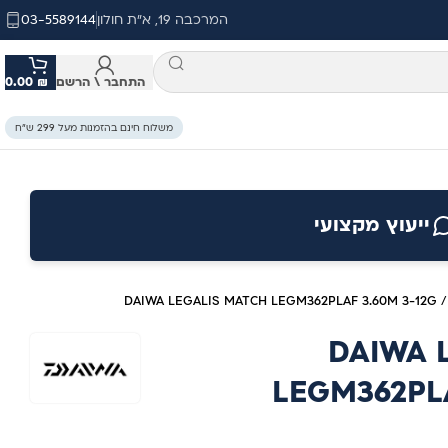
המרכבה 19, א"ת חולון
03-5589144
התחבר \ הרשם
₪
0.00
משלוח חינם בהזמנות מעל 299 ש״ח
ייעוץ מקצועי
DAIWA LEGALIS MATCH LEGM362PLAF 3.60M 3-12G
DAIWA 
LEGM362PLA