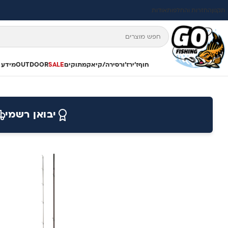
תקנון
החזרות והחלפות
אודות
חוף
ז'ירז'ור
סירה/קיאק
מתוקים
SALE
OUTDOOR
מידע 
יבואן רשמי