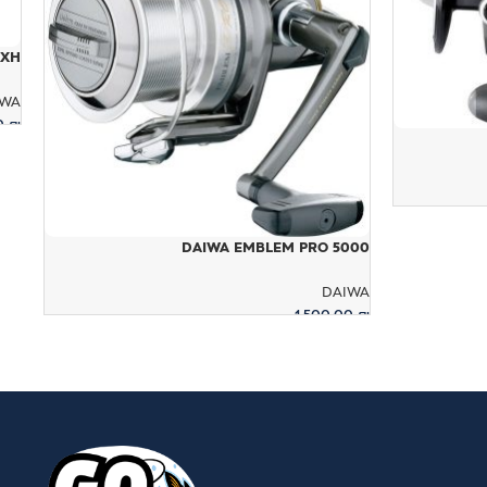
CXH
IWA
00
₪
ה
DAIWA EMBLEM PRO 5000
DAIWA
1,500.00
₪
הוספה לסל