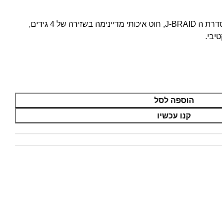
DAIWA J-BRAID X4 – תוספת לסדרת ה J-BRAID, חוט איכותי מדיינימה בשזירה של 4 גידים,
יבי.
הוספה לסל
קנו עכשיו