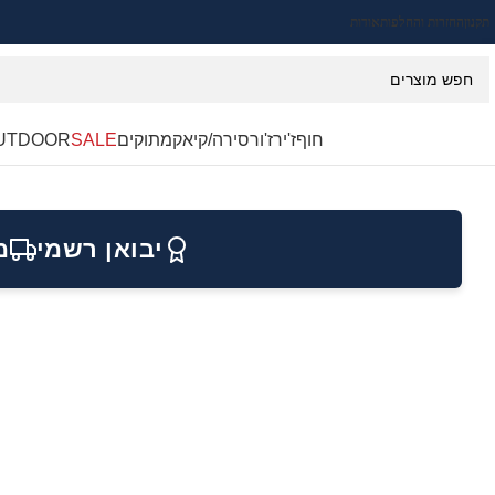
תקנון
החזרות והחלפות
אודות
חוף
ז'ירז'ור
סירה/קיאק
מתוקים
SALE
UTDOOR
יבואן רשמי
מ