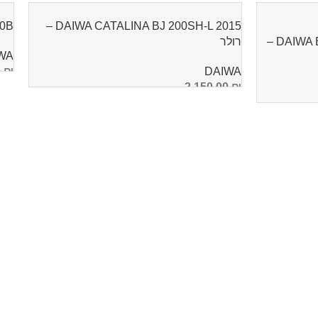
00B
DAIWA CATALINA BJ 200SH-L 2015 –
DAIWA BLACK WIDOW BR LT 5000C –
רולר
WA
0
₪
DAIWA
2,150.00
₪
ה
הוספה לסל