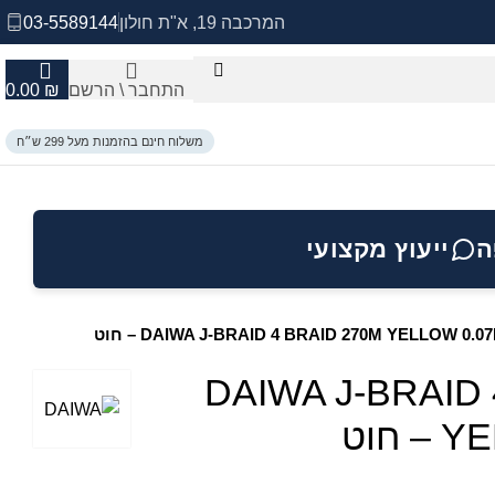
המרכבה 19, א"ת חולון
03-5589144
התחבר \ הרשם
₪
0.00
משלוח חינם בהזמנות מעל 299 ש״ח
ה
ייעוץ מקצועי
DAIWA J-BRAID 4 BRAID 270M YELLOW 0. – חוט
DAIWA J-BRAID 
חוט