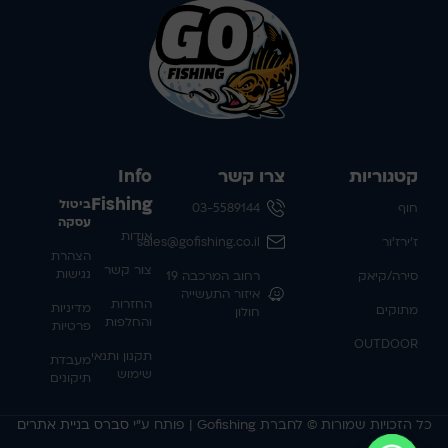
קטגוריות
צרו קשר
Info
Fishing
ביטול
חוף
03-5589144
עסקה
אודות
ז'ירז'ור
sales@gofishing.co.il
הצהרת
צור קשר
נגישות
סירה/קיאק
רחוב המרכבה 19
איזור התעשייה
החזרות
מדיניות
מתוקים
חולון
והחלפות
פרטיות
OUTDOOR
תקנון ותנאי
מעבדת
שימוש
תיקונים
כל הזכויות שמורות © לחברת Gofishing | פותח ע״י
סברס בניית אתרים