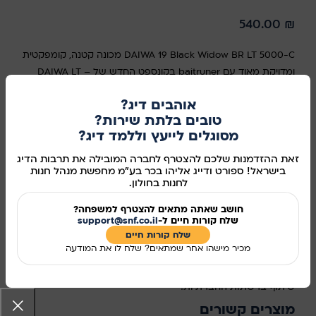
540.00
₪
DAIWA 19 Black Widow BR LT 5000-C מכונה קטנה, קומפקטית
ומדויקת מאוד עם baitruner בקונספט החדש של DAIWA LT –
light tough . שפולת ABS long-cast ממתכת עם קלאץ' ATD
אוהבים דיג?
קדמי מדויק, מוביל חוט Twist Buster II. Max drag: 12 ק"ג.
טובים בלתת שירות?
DAIWA ייעדה את המכונה הקטנה והמדויקת הזו עם baitrunner
מסוגלים לייעץ וללמד דיג?
לסוגים שונים של דיג, החל משיטת feeder, דרך דיג עם פתיונות
חיים ועד לדיג קרפיונים. משקל: 315 גרם. יחס העברה 5.2:1 קיבולת
זאת ההזדמנות שלכם להצטרף לחברה המובילה את תרבות הדיג
בישראל! ספורט ודייג אליהו בכר בע"מ מחפשת מנהל חנות
0.37 / 150 מ'
לחנות בחולון.
אזל מהמלאי
חושב שאתה מתאים להצטרף למשפחה?
שלח קורות חיים ל-
support@snf.co.il
מידע נוסף
שלח קורות חיים​
מכיר מישהו אחר שמתאים? שלח לו את המודעה
מק"ט:
2800473
שיתוף ברשתות החברתיות:
מוצרים קשורים