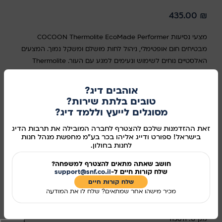
435.00
₪
מצעי נסיעות COCOON Thermolite EcoMade Performer
מבטיחים חום אופטימלי, ניהול לחות מושלם ומשקל נמוך. המצעים
האלסטיים נוחים לשימוש ונעימים למגע עם העור. Thermolite
EcoMade מספק חום ונוחות במשקל הקל ביותר, אפילו כשהוא
רטוב. סיביו החלולים כולאים אוויר לשיפור הבידוד. Thermolite
אוהבים דיג?
EcoMade מתייבש ב-20% מהר יותר מבדים מבודדים אחרים
טובים בלתת שירות?
וב-50% מהר יותר מכותנה. הוא מרחיק לחות מהעור אל פני השטח
מסוגלים לייעץ וללמד דיג?
של הבד, שם היא יכולה להתאדות במהירות רבה יותר. Thermolite
זאת ההזדמנות שלכם להצטרף לחברה המובילה את תרבות הדיג
EcoMade עשוי מ-100% חומרים ממוחזרים. תוספת חום: עד
בישראל! ספורט ודייג אליהו בכר בע"מ מחפשת מנהל חנות
7.0°C*. ללא פתח צדדי לשמירה אופטימלית על החום והביצועים.
לחנות בחולון.
כיס להכנסת כרית
חושב שאתה מתאים להצטרף למשפחה?
שלח קורות חיים ל-
support@snf.co.il
אזל מהמלאי
שלח קורות חיים​
מכיר מישהו אחר שמתאים? שלח לו את המודעה
מידע נוסף
מק"ט:
115011