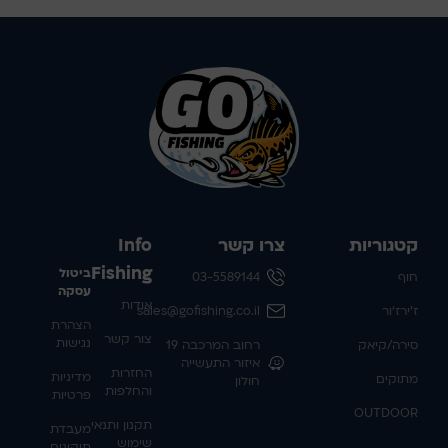
קטגוריות
צרו קשר
Info
Fishing
ביטול
חוף
03-5589144
עסקה
אודות
ז'ירז'ור
sales@gofishing.co.il
הצהרת
צור קשר
נגישות
סירה/קיאק
רחוב המרכבה 19
איזור התעשייה
החזרות
מדיניות
מתוקים
חולון
והחלפות
פרטיות
OUTDOOR
תקנון ותנאי
מעבדת
שימוש
תיקונים