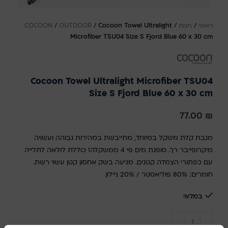
ראשי
/
חנות
/
Cocoon Towel Ultralight
/
OUTDOOR
/
COCOON
Microfiber TSU04 Size S Fjord Blue 60 x 30 cm
Cocoon Towel Ultralight Microfiber TSU04
Size S Fjord Blue 60 x 30 cm
77.00
₪
מגבת קלת משקל במיוחד, מתייבשת במהירות גבוהה ועשויה
מיקרופייבר רך. סופגת מים פי 4 ממשקלה! כוללת לולאה לתלייה
עם כפתורי הצמדה קטנים. מגיעה בשק אחסון קטן עשוי רשת.
חומרים: 80% פוליאסטר / 20% ניילון
במלאי