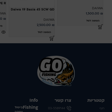
YPE R
DAIWA
Daiwa 19 Basia 45 SCW QD
IWA
1,500.00
₪
00
₪
DAIWA
הוספה לסל
2,500.00
₪
מי
הוספה לסל
קטגוריות
צרו קשר
Info
Fishing
ביטול
חוף
03-5589144
עסקה