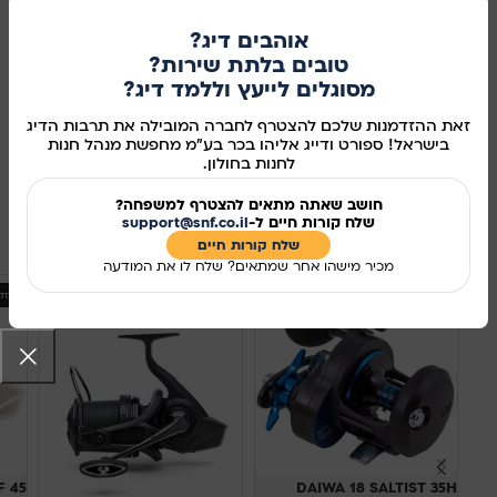
הוספה לסל
אוהבים דיג?
קנו עכשיו
טובים בלתת שירות?
מסוגלים לייעץ וללמד דיג?
מידע נוסף
זאת ההזדמנות שלכם להצטרף לחברה המובילה את תרבות הדיג
בישראל! ספורט ודייג אליהו בכר בע"מ מחפשת מנהל חנות
מק"ט:
115047
לחנות בחולון.
שיתוף ברשתות החברתיות:
חושב שאתה מתאים להצטרף למשפחה?
שלח קורות חיים ל-
support@snf.co.il
מוצרים קשורים
שלח קורות חיים​
מכיר מישהו אחר שמתאים? שלח לו את המודעה
אזל
F 45
DAIWA 18 SALTIST 35H