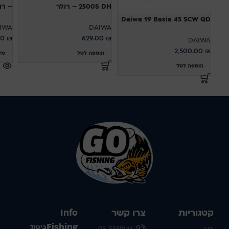
2500S DH – רולר
– רו
Daiwa 19 Basia 45 SCW QD
IWA
DAIWA
00
₪
629.00
₪
DAIWA
2,500.00
₪
הוספה לסל
מי
הוספה לסל
קטגוריות
צרו קשר
Info
Fishing
ביטול
חוף
03-5589144