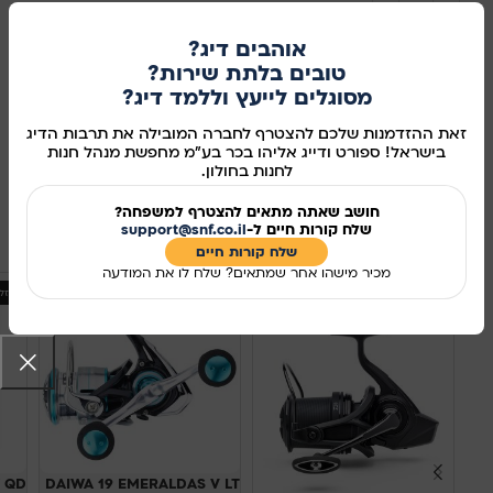
הוספה לסל
אוהבים דיג?
קנו עכשיו
טובים בלתת שירות?
מסוגלים לייעץ וללמד דיג?
מידע נוסף
זאת ההזדמנות שלכם להצטרף לחברה המובילה את תרבות הדיג
בישראל! ספורט ודייג אליהו בכר בע"מ מחפשת מנהל חנות
מק"ט:
115048
לחנות בחולון.
שיתוף ברשתות החברתיות:
חושב שאתה מתאים להצטרף למשפחה?
מוצרים קשורים
שלח קורות חיים ל-
support@snf.co.il
שלח קורות חיים​
מכיר מישהו אחר שמתאים? שלח לו את המודעה
אזל
 QD
DAIWA 19 EMERALDAS V LT