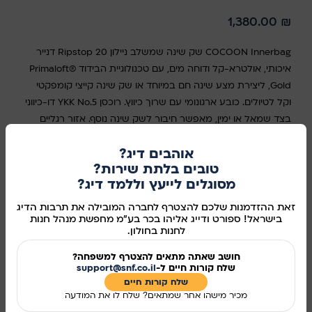
1,380.00
₪
COCOON Innerbag שק שינה שמשלב ניילון Ripstop 20 דנייר
איכותי, אולטרא-קל ודוחה מים, עם טכנולוגיית הבידוד Primaloft®
Gold, ליצירת מצע שינה חם במיוחד או שק שינה קייצי קומפקטי
וקל לטיולים. כובע ארגונומי עם שרוך כיווץ. רוכסן YKK No.5 דו-כיווני
בצד שמאל או ימין, מאפשר חיבור לשק שינה נוסף. אזור רגליים
מרווח עם עיצוב מרובע. כולל שק דחיסה לנשיאה קלה. חומרים:
אוהבים דיג?
מעטפת וריפוד: ניילון Ripstop 20 דנייר. עמידות למים
טובים בלתת שירות?
(Hydrostatic Head – HH): 1000 מ"מ. קצב העברת אדים
מסוגלים לייעץ וללמד דיג?
(MVTR): 7000 גרם/מ"ר/24 שעות. מילוי Primaloft® Gold
זאת ההזדמנות שלכם להצטרף לחברה המובילה את תרבות הדיג
במלאי
בישראל! ספורט ודייג אליהו בכר בע"מ מחפשת מנהל חנות
לחנות בחולון.
חושב שאתה מתאים להצטרף למשפחה?
שלח קורות חיים ל-
support@snf.co.il
הוספה לסל
שלח קורות חיים​
מכיר מישהו אחר שמתאים? שלח לו את המודעה
קנו עכשיו