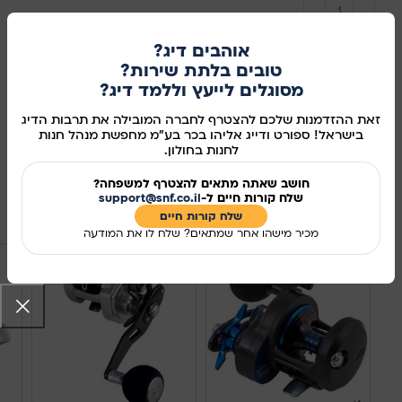
הוספה לסל
אוהבים דיג?
טובים בלתת שירות?
קנו עכשיו
מסוגלים לייעץ וללמד דיג?
מידע נוסף
זאת ההזדמנות שלכם להצטרף לחברה המובילה את תרבות הדיג
בישראל! ספורט ודייג אליהו בכר בע"מ מחפשת מנהל חנות
לחנות בחולון.
מק"ט:
115027
שיתוף ברשתות החברתיות:
חושב שאתה מתאים להצטרף למשפחה?
שלח קורות חיים ל-
support@snf.co.il
מוצרים קשורים
שלח קורות חיים​
מכיר מישהו אחר שמתאים? שלח לו את המודעה