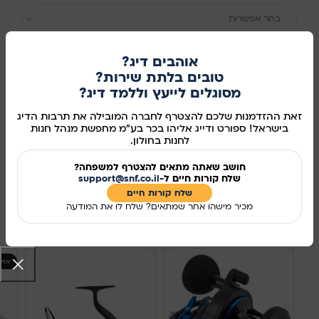
בחר אפשרות
אוהבים דיג?
טובים בלתת שירות?
הוספה לסל
מסוגלים לייעץ וללמד דיג?
קנו עכשיו
זאת ההזדמנות שלכם להצטרף לחברה המובילה את תרבות הדיג
בישראל! ספורט ודייג אליהו בכר בע"מ מחפשת מנהל חנות
לחנות בחולון.
מידע נוסף
חושב שאתה מתאים להצטרף למשפחה?
מק"ט:
345226
שלח קורות חיים ל-
support@snf.co.il
שלח קורות חיים​
שיתוף ברשתות החברתיות:
מכיר מישהו אחר שמתאים? שלח לו את המודעה
מוצרים קשורים
אזל