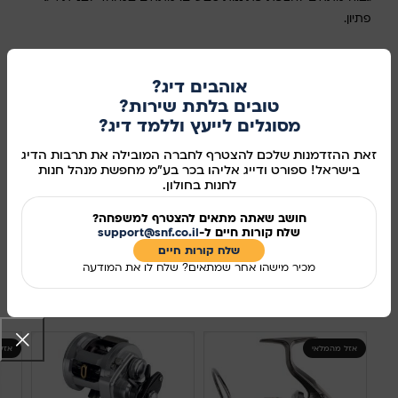
פתיון.
במלאי
אוהבים דיג?
טובים בלתת שירות?
מסוגלים לייעץ וללמד דיג?
הוספה לסל
זאת ההזדמנות שלכם להצטרף לחברה המובילה את תרבות הדיג
קנו עכשיו
בישראל! ספורט ודייג אליהו בכר בע"מ מחפשת מנהל חנות
לחנות בחולון.
מידע נוסף
חושב שאתה מתאים להצטרף למשפחה?
שלח קורות חיים ל-
support@snf.co.il
מק"ט:
3452977
שלח קורות חיים​
מכיר מישהו אחר שמתאים? שלח לו את המודעה
שיתוף ברשתות החברתיות:
מוצרים קשורים
אזל מהמלאי
אזל