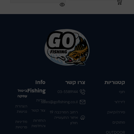
קטגוריות
צרו קשר
Info
Fishing
ביטול
חוף
03-5589144
עסקה
אודות
ז'ירז'ור
sales@gofishing.co.il
הצהרת
צור קשר
נגישות
סירה/קיאק
רחוב המרכבה 19
איזור התעשייה
החזרות
מדיניות
מתוקים
חולון
והחלפות
פרטיות
OUTDOOR