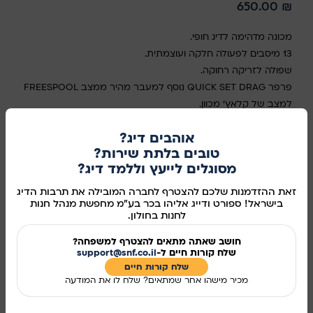
650.00
₪
מכונה מדהימה לדיג חופי.
13 מיסבים לפעולה חלקה ועוצמתית.
שפולה לזריקה רחוקה.
פרפר QUICK SET DRAG נוסף למעבר מהיר ממצב FREESPOOL
למצב של קלאץ' מכוון.
כל המיסבים ברולר הם מיסבי RRB למניעת חלודה.
אוהבים דיג?
מכונה מתקדמת חזקה ועמידה.
טובים בלתת שירות?
הדיג החופי עולה מדרגה.
מסוגלים לייעץ וללמד דיג?
במלאי
זאת ההזדמנות שלכם להצטרף לחברה המובילה את תרבות הדיג
בישראל! ספורט ודייג אליהו בכר בע"מ מחפשת מנהל חנות
לחנות בחולון.
חושב שאתה מתאים להצטרף למשפחה?
הוספה לסל
שלח קורות חיים ל-
support@snf.co.il
קנו עכשיו
שלח קורות חיים​
מכיר מישהו אחר שמתאים? שלח לו את המודעה
מידע נוסף