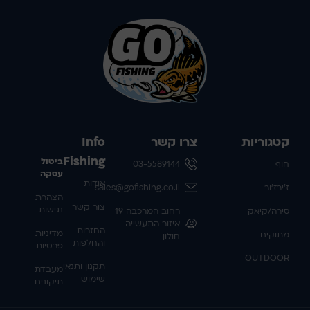
קטגוריות
צרו קשר
Info
Fishing
ביטול
חוף
03-5589144
עסקה
אודות
ז'ירז'ור
sales@gofishing.co.il
הצהרת
צור קשר
נגישות
סירה/קיאק
רחוב המרכבה 19
איזור התעשייה
החזרות
מדיניות
מתוקים
חולון
והחלפות
פרטיות
OUTDOOR
תקנון ותנאי
מעבדת
שימוש
תיקונים