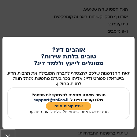
האח הקטן של ה GG100.
אותו גוף חוזק וקשיחות באריזה קומפקטית
גוף קיברנטי
8+1 מיסבים
290מטר 0.45 מ"מ
702 גרם
אוהבים דיג?
טובים בלתת שירות?
במלאי
מסוגלים לייעץ וללמד דיג?
זאת ההזדמנות שלכם להצטרף לחברה המובילה את תרבות הדיג
בישראל! ספורט ודייג אליהו בכר בע"מ מחפשת מנהל חנות
לחנות בחולון.
הוספה לסל
קנו עכשיו
חושב שאתה מתאים להצטרף למשפחה?
שלח קורות חיים ל-
support@snf.co.il
שלח קורות חיים​
מידע נוסף
מכיר מישהו אחר שמתאים? שלח לו את המודעה
מק"ט:
260790
שיתוף ברשתות החברתיות: