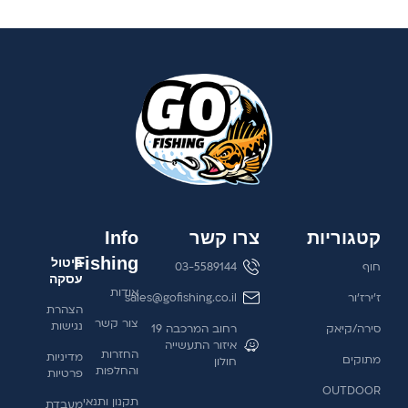
קטגוריות
צרו קשר
Info
Fishing
ביטול
חוף
03-5589144
עסקה
אודות
ז'ירז'ור
sales@gofishing.co.il
הצהרת
צור קשר
נגישות
סירה/קיאק
רחוב המרכבה 19
איזור התעשייה
החזרות
מדיניות
מתוקים
חולון
והחלפות
פרטיות
OUTDOOR
תקנון ותנאי
מעבדת