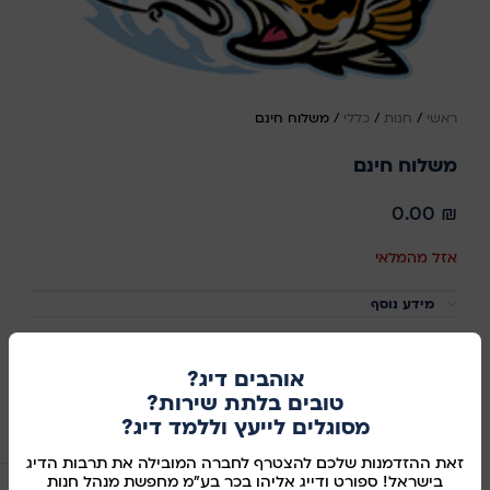
ראשי
/
חנות
/
כללי
/
משלוח חינם
משלוח חינם
0.00
₪
אזל מהמלאי
מידע נוסף
מק"ט:
666665
אוהבים דיג?
שיתוף ברשתות החברתיות:
טובים בלתת שירות?
מוצרים קשורים
מסוגלים לייעץ וללמד דיג?
זאת ההזדמנות שלכם להצטרף לחברה המובילה את תרבות הדיג
בישראל! ספורט ודייג אליהו בכר בע"מ מחפשת מנהל חנות
אזל מהמלאי