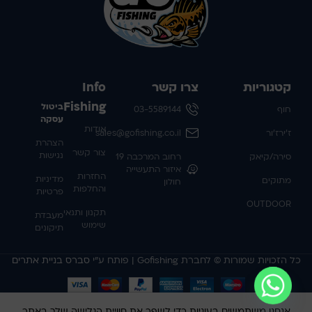
קטגוריות
צרו קשר
Info
Fishing
ביטול
חוף
03-5589144
עסקה
אודות
ז'ירז'ור
sales@gofishing.co.il
הצהרת
צור קשר
נגישות
סירה/קיאק
רחוב המרכבה 19
איזור התעשייה
החזרות
מדיניות
מתוקים
חולון
והחלפות
פרטיות
OUTDOOR
תקנון ותנאי
מעבדת
שימוש
תיקונים
כל הזכויות שמורות © לחברת Gofishing | פותח ע״י
סברס בניית אתרים
אנחנו משתמשים בעוגיות כדי לשפר את חוויית הגלישה שלך באתר