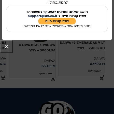
לחנות בחולון.
חושב שאתה מתאים להצטרף למשפחה?
שלח קורות חיים ל-
support@snf.co.il
שלח קורות חיים​
מכיר מישהו אחר שמתאים? שלח לו את המודעה
A BJ
DAIWA 19 EMERALDAS V LT
DAIWA BLACK WIDOW
2500S DH – רולר
L 2015
5000LDA – רולר
IWA
DAIWA
DAIWA
00
₪
629.00
₪
599.00
₪
הוספה לסל
הו
מידע נוסף