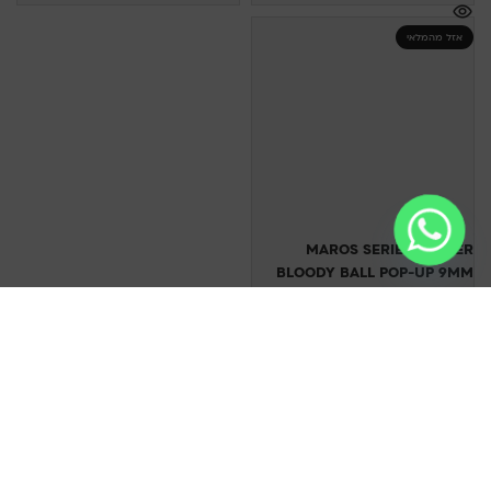
אזל מהמלאי
MAROS SERIES WALTER
BLOODY BALL POP-UP 9MM
MAROS
50.00
₪
בחר אפשרויות
ראשי
/
מתוקים
/
פיתיון
/
אבקות ותוספים