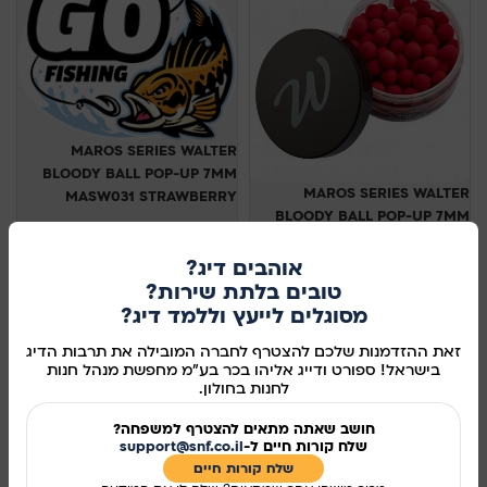
MAROS SERIES WALTER
BLOODY BALL POP-UP 7MM
MAROS SERIES WALTER
MASW031 STRAWBERRY
BLOODY BALL POP-UP 7MM
MAROS
MAROS
אוהבים דיג?
72.00
₪
49.00
₪
טובים בלתת שירות?
בחר אפשרויות
מסוגלים לייעץ וללמד דיג?
בחר אפשרויות
זאת ההזדמנות שלכם להצטרף לחברה המובילה את תרבות הדיג
בישראל! ספורט ודייג אליהו בכר בע"מ מחפשת מנהל חנות
לחנות בחולון.
חושב שאתה מתאים להצטרף למשפחה?
שלח קורות חיים ל-
support@snf.co.il
שלח קורות חיים​