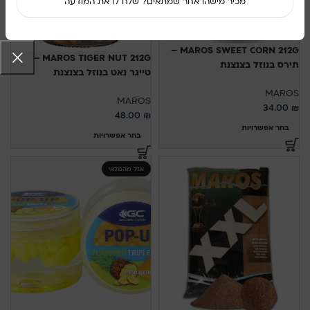
מכיר מישהו אחר שמתאים? שלח לו את המודעה
MAROS SWEET CORN 212G –
MAROS TIGER NUT 212G –
תירס בנוזל בצנצנת
טייגר נאט בנוזל בצנצנת
MAROS
MAROS
34.00
₪
48.00
₪
בחר אפשרויות
בחר אפשרויות
אזל מהמלאי