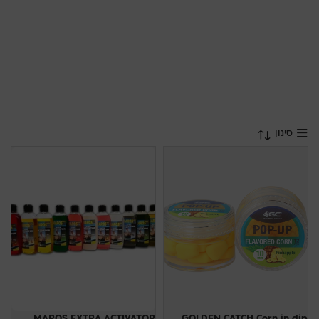
סינון
MAROS EXTRA ACTIVATOR
GOLDEN CATCH Corn in dip