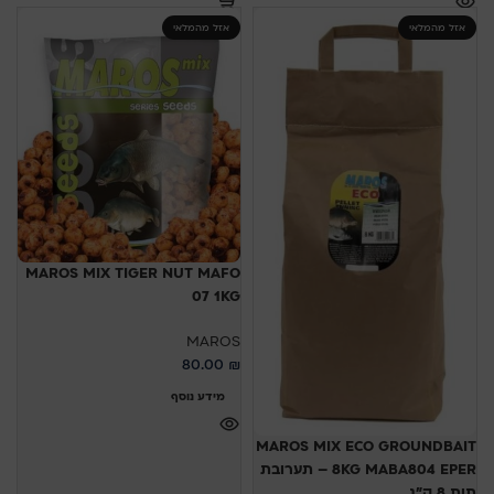
אזל מהמלאי
אזל מהמלאי
MAROS MIX TIGER NUT MAFO
07 1KG
MAROS
80.00
₪
מידע נוסף
MAROS MIX ECO GROUNDBAIT
8KG MABA804 EPER – תערובת
תות 8 ק"ג