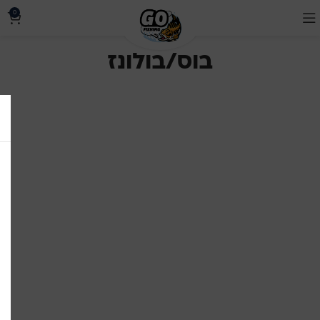
0
בוס/בולונז