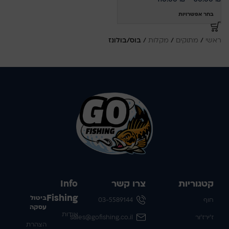
בחר אפשרויות
ראשי
/
מתוקים
/
מקלות
/
בוס/בולונז
קטגוריות
צרו קשר
Info
Fishing
ביטול
חוף
03-5589144
עסקה
אודות
ז'ירז'ור
sales@gofishing.co.il
הצהרת