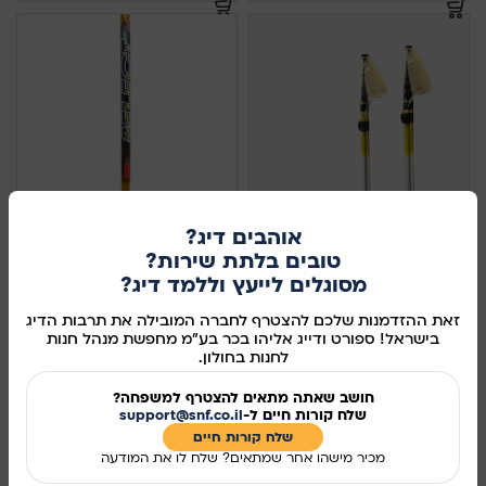
אוהבים דיג?
טובים בלתת שירות?
TICA SELECT BOLONISE
מסוגלים לייעץ וללמד דיג?
זאת ההזדמנות שלכם להצטרף לחברה המובילה את תרבות הדיג
TICA
בישראל! ספורט ודייג אליהו בכר בע"מ מחפשת מנהל חנות
800.00
₪
–
506.00
₪
לחנות בחולון.
בחר אפשרויות
חושב שאתה מתאים להצטרף למשפחה?
שלח קורות חיים ל-
support@snf.co.il
שלח קורות חיים​
מכיר מישהו אחר שמתאים? שלח לו את המודעה