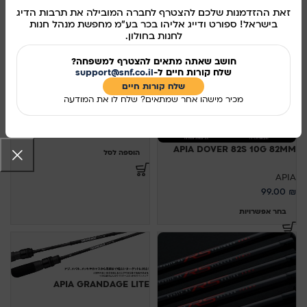
זאת ההזדמנות שלכם להצטרף לחברה המובילה את תרבות הדיג
בישראל! ספורט ודייג אליהו בכר בע"מ מחפשת מנהל חנות
לחנות בחולון.
חושב שאתה מתאים להצטרף למשפחה?
שלח קורות חיים ל-
support@snf.co.il
שלח קורות חיים​
APIA FISH GRIP HOLDER
מכיר מישהו אחר שמתאים? שלח לו את המודעה
APIA
130.00
₪
APIA DOVER 82S 10G 82MM
הוספה לסל
APIA
99.00
₪
בחר אפשרויות
APIA GRANDAGE LITE