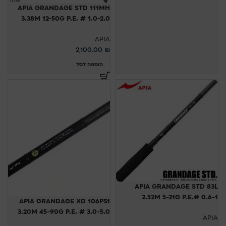
APIA GRANDAGE STD 111MH
3.38M 12-50G P.E. # 1.0-2.0
APIA
2,100.00
₪
הוספה לסל
APIA GRANDAGE STD 83L
2.52M 5-21G P.E.# 0.6-1
APIA GRANDAGE XD 106PS1
3.20M 45-90G P.E. # 3.0-5.0
APIA