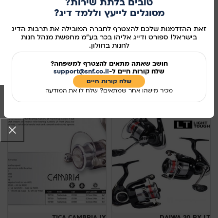
טובים בלתת שירות?
מסוגלים לייעץ וללמד דיג?
זאת ההזדמנות שלכם להצטרף לחברה המובילה את תרבות הדיג
בישראל! ספורט ודייג אליהו בכר בע"מ מחפשת מנהל חנות
לחנות בחולון.
חושב שאתה מתאים להצטרף למשפחה?
שלח קורות חיים ל-
support@snf.co.il
שלח קורות חיים​
סינון
מכיר מישהו אחר שמתאים? שלח לו את המודעה
-27%
TICA CAMBRIA LY
DAIWA 20 RX LT