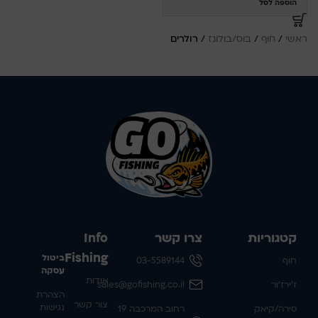
הוספה לסל
ראשי
/
חוף
/
בוס/בולונז
/
רולרים
קטגוריות
צרו קשר
Info
Fishing
ביטול
חוף
03-5589144
עסקה
אודות
ז'ירז'ור
sales@gofishing.co.il
הצהרת
צור קשר
נגישות
סירה/קיאק
רחוב המרכבה 19