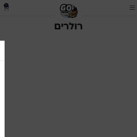
0
רולרים