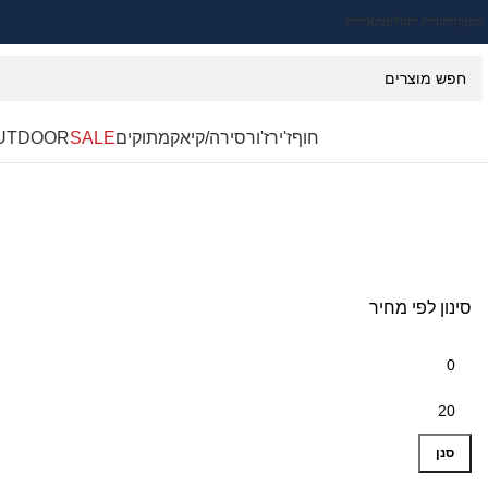
תקנון
החזרות והחלפות
אודות
חוף
ז'ירז'ור
סירה/קיאק
מתוקים
SALE
UTDOOR
סינון לפי מחיר
סנן