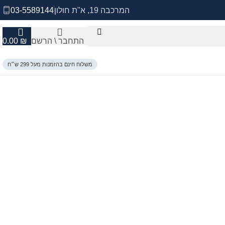
המרכבה 19, א"ת חולון
03-5589144
התחבר \ הרשם
₪
0.00
משלוח חינם בהזמנות מעל 299 ש״ח