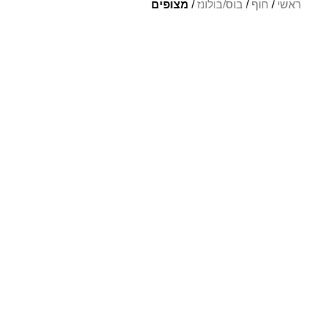
ראשי
/
חוף
/
בוס/בולונז
/
מצופים
Info Fishing
אודות
צור קשר
החזרות והחלפות
תקנון ותנאי שימוש
ביטול עסקה
הצהרת נגישות
מדיניות פרטיות
מעבדת תיקונים
קטגוריות