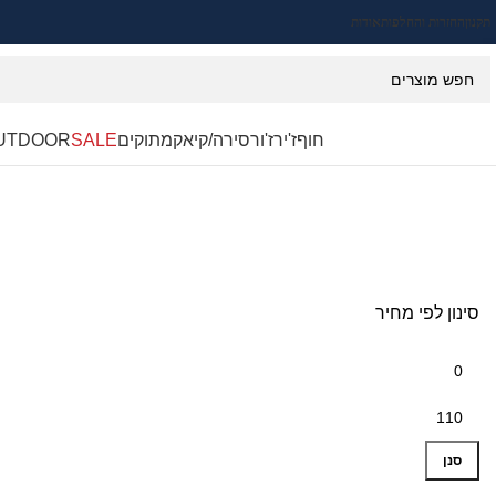
תקנון
החזרות והחלפות
אודות
חוף
ז'ירז'ור
סירה/קיאק
מתוקים
SALE
UTDOOR
סינון לפי מחיר
סנן