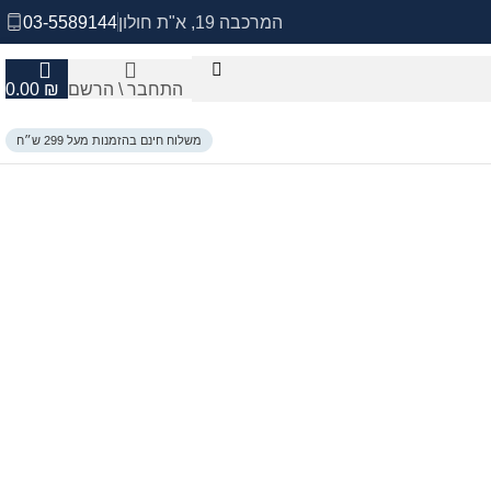
המרכבה 19, א"ת חולון
03-5589144
התחבר \ הרשם
₪
0.00
משלוח חינם בהזמנות מעל 299 ש״ח