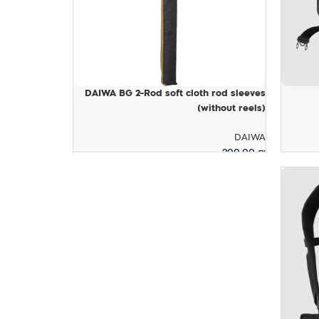
DAIWA BG 2-Rod soft cloth rod sleeves
(without reels)
DAIWA
200.00
₪
מידע נוסף