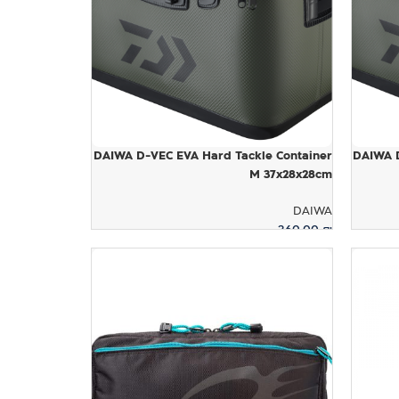
DAIWA D-VEC EVA Hard Tackle Container
DAIWA D
M 37x28x28cm
DAIWA
360.00
₪
הוספה לסל