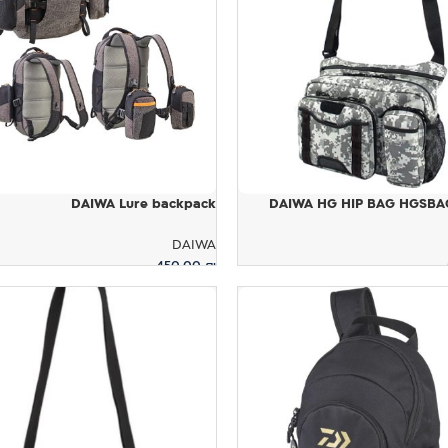
DAIWA Lure backpack
DAIWA HG HIP BAG HGSB
DAIWA
450.00
₪
ל
הוספה לסל