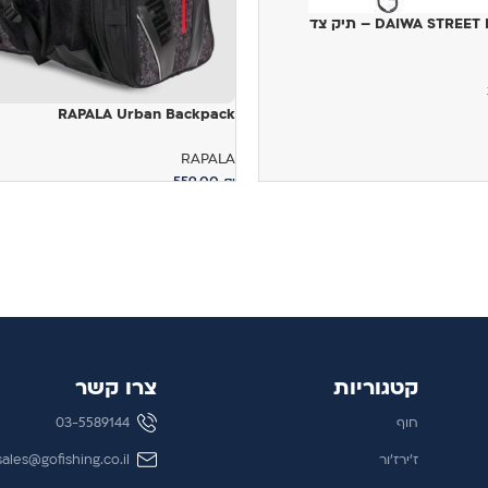
DAIWA STRE – תיק צד
RAPALA Urban Backpack
RAPALA
559.00
₪
מידע נוסף
קטגוריות
צרו קשר
חוף
03-5589144
ז'ירז'ור
sales@gofishing.co.il