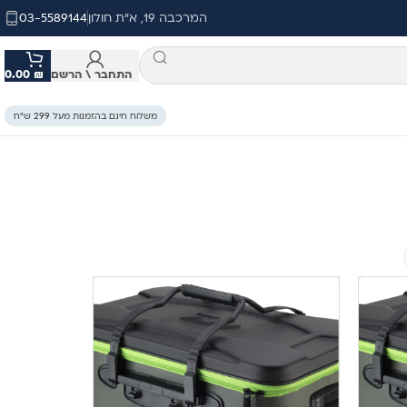
המרכבה 19, א"ת חולון
03-5589144
התחבר \ הרשם
₪
0.00
משלוח חינם בהזמנות מעל 299 ש״ח