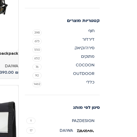
קטגוריות מוצרים
חוף
398
ז'ירז'ור
673
סירה/קיאק
550
backpack
מתוקים
652
COCOON
DAIWA
76
390.00
₪
OUTDOOR
92
הוספה לס
כללי
1462
סינון לפי מותג
PAZDESIGN
1
DAIWA
17