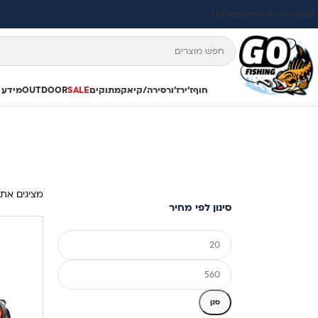
תקנון
החזרות והחלפות
אודות
חוף
ז'ירז'ור
סירה/קיאק
מתוקים
SALE
OUTDOOR
מידע 
מציגים את כל ⁦20⁩ 
סינון לפי מחיר
סנן