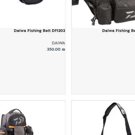
Daiwa Fishing Belt Df1202
Daiwa Fishing Be
DAIWA
350.00
₪
ל
הוספה לסל