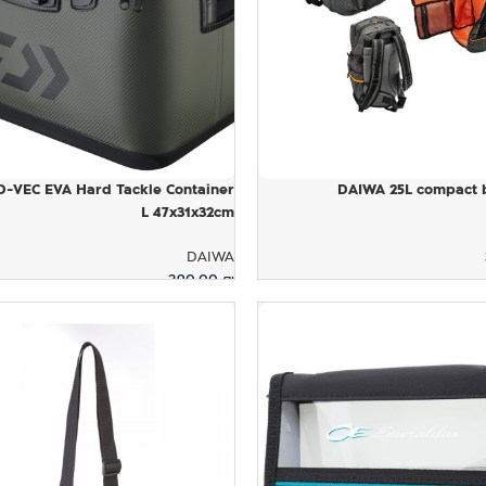
-VEC EVA Hard Tackle Container
DAIWA 25L compact 
L 47x31x32cm
DAIWA
390.00
₪
ל
הוספה לסל