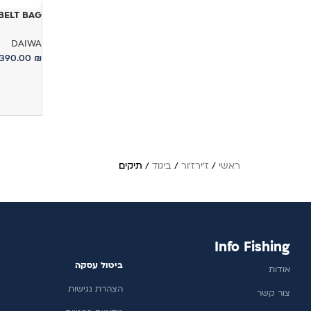
ET BELT BAG
DAIWA
390.00
₪
מידע נוסף
ראשי
/
ז'ירז'ור
/
ביגוד
/
תיקים
Info Fishing
ביטול עסקה
אודות
הצהרת נגישות
צור קשר