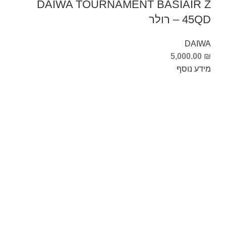
DAIWA TOURNAMENT BASIAIR Z
45QD – רולר
DAIWA
5,000.00
₪
מידע נוסף
Info Fishing
אודות
צור קשר
החזרות והחלפות
תקנון ותנאי שימוש
ביטול עסקה
הצהרת נגישות