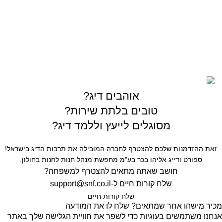
sales@gofishing.co.il
רחוב המרכבה 19 איזור התעשייה חולון
כל הזכויות שמורות © לחברת Gofishing | פותח ע״י
סברס
בניית אתרים
אוהבים דיג?
טובים בלתת שירות?
מסוגלים לייעץ וללמד דיג?
זאת ההזדמנות שלכם להצטרף לחברה המובילה את תרבות הדיג בישראל!
ספורט ודייג אליהו בכר בע"מ מחפשת מנהל חנות לחנות בחולון.
חושב שאתה מתאים להצטרף למשפחה?
שלח קורות חיים ל-
support@snf.co.il
שלח קורות חיים​
מכיר מישהו אחר שמתאים? שלח לו את המודעה
אנחנו משתמשים בעוגיות כדי לשפר את חוויית הגלישה שלך באתר