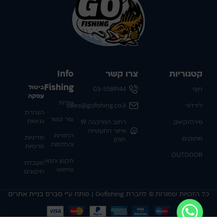
קטגוריות
צרו קשר
Info
Fishing
ביטול
חוף
03-5589144
עסקה
אודות
ז'ירז'ור
sales@gofishing.co.il
הצהרת
צור קשר
נגישות
סירה/קיאק
רחוב המרכבה 19
איזור התעשייה
החזרות
מדיניות
מתוקים
חולון
והחלפות
פרטיות
OUTDOOR
תקנון ותנאי
מעבדת
שימוש
תיקונים
כל הזכויות שמורות © לחברת Gofishing | פותח ע״י
סברס בניית אתרים