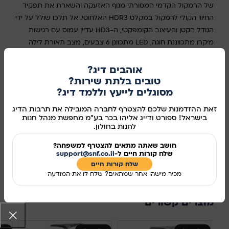
של הרמקול הקדמי המסורתי מגוף האזעקה והשארת את תפקיד
החיווי הקולי לרמקול במקלט HDR3 האלחוטי. אל תלכו שולל על ידי
הגודל הקטן והעיצוב הקומפקטי, ה-HD3 עדיין עמוס עם רגישות
מיקרו מתכווננת חוגה, LED מתכוונן 6 צבעים, מצב תאורת לילה
ושקע חשמל עבור סווינגר. עם אמינות מעולה, חיי סוללה ארוכים וגוף
ABS איכותי, ה-HD3 ו-HDR3 מציעים תכונות המשויכות בדרך כלל
אוהבים דיג?
לזמזמים גדולים מגושמים ויקרים יותר. מערכת קוד מתגלגל דיגיטלי
טובים בלתת שירות?
מסוגלים לייעץ וללמד דיג?
מאפשרת לרכוש אזעקות נוספות בנפרד ולתכנת למקלט קיים.
זמזם משתמש בסוללה של 1x V23GA 12V (לא כלול).
זאת ההזדמנות שלכם להצטרף לחברה המובילה את תרבות הדיג
בישראל! ספורט ודייג אליהו בכר בע"מ מחפשת מנהל חנות
אזל מהמלאי
לחנות בחולון.
חושב שאתה מתאים להצטרף למשפחה?
מידע נוסף
שלח קורות חיים ל-
support@snf.co.il
שלח קורות חיים​
מק"ט:
3452932
מכיר מישהו אחר שמתאים? שלח לו את המודעה
שיתוף ברשתות החברתיות:
מוצרים קשורים