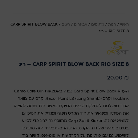
ראשי
/
חנות
/
מתוקים
/
אביזרים
/
ריגים
/
CARP SPIRIT BLOW BACK
RIG SIZE 8 – ריג
CARP SPIRIT BLOW BACK RIG SIZE 8 – ריג
20.00
₪
ה-Carp Spirit Blow Back Rig נבנה באמצעות חוט Camo Core
hooklink וקרס-Razor Point LS (Long Shank). קרס עם צוואר
ארוך מושלמת להחלקת טבעת המיקרו כאשר הדג מנסה להוציא
את הפיתיון ומשאיר את חוד הקרס חשוף ומגדיל את הסיכויים
למצוא אחיזה. Carp Spirit Kicker מתווסף גם לריג כדי לסייע
בסיבוב מהיר של חוד הקרס. הריג הרב-תכליתי הזה מושלם
לשימוש גם עם פיתיונות על הקרקעית או פופ-אפ. קשור ביד