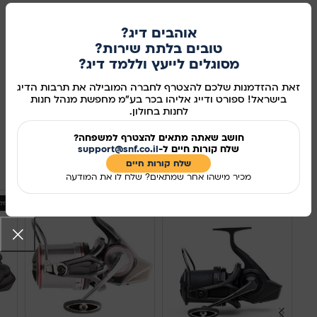
מומחית, תוך שימוש ברכיבי Carp Spirit לאורך כל הדרך, סביבל
להחלפה מהירה עם שרוול מיני נגד סיבוך.
אוהבים דיג?
טובים בלתת שירות?
אזל מהמלאי
מסוגלים לייעץ וללמד דיג?
זאת ההזדמנות שלכם להצטרף לחברה המובילה את תרבות הדיג
מידע נוסף
בישראל! ספורט ודייג אליהו בכר בע"מ מחפשת מנהל חנות
לחנות בחולון.
מק"ט:
345215
חושב שאתה מתאים להצטרף למשפחה?
שיתוף ברשתות החברתיות:
שלח קורות חיים ל-
support@snf.co.il
מוצרים קשורים
שלח קורות חיים​
מכיר מישהו אחר שמתאים? שלח לו את המודעה
אזל מהמלאי
אזל