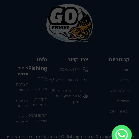
קטגוריות
צרו קשר
Info
Fishing
ביטול
חוף
03-5589144
עסקה
אודות
ז'ירז'ור
sales@gofishing.co.il
הצהרת
צור קשר
נגישות
סירה/קיאק
רחוב המרכבה 19
איזור התעשייה
החזרות
מדיניות
מתוקים
חולון
והחלפות
פרטיות
OUTDOOR
תקנון ותנאי
מעבדת
שימוש
תיקונים
כל הזכויות שמורות © לחברת Gofishing | פותח ע״י
סברס בניית אתרים