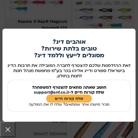
Rapala X-Rap® Magnum
Xplode® 170
Rapala X-Rap® Magnum
אוהבים דיג?
RAPALA
Xplode® 130
179.00
₪
טובים בלתת שירות?
מסוגלים לייעץ וללמד דיג?
בחר אפשרויות
RAPALA
190.00
₪
זאת ההזדמנות שלכם להצטרף לחברה המובילה את תרבות הדיג
בישראל! ספורט ודייג אליהו בכר בע"מ מחפשת מנהל חנות
בחר אפשרויות
לחנות בחולון.
חושב שאתה מתאים להצטרף למשפחה?
שלח קורות חיים ל-
support@snf.co.il
שלח קורות חיים​
מכיר מישהו אחר שמתאים? שלח לו את המודעה
SKAGIT DESIGNS PUMPKING
140 43G
SKAGIT DESIGNS