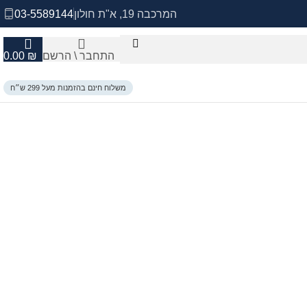
המרכבה 19, א"ת חולון
03-5589144
התחבר \ הרשם
₪
0.00
משלוח חינם בהזמנות מעל 299 ש״ח