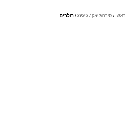
ראשי
/
סירה/קיאק
/
ג'יגינג
/
רולרים
Info Fishing
אודות
צור קשר
החזרות והחלפות
תקנון ותנאי שימוש
ביטול עסקה
הצהרת נגישות
מדיניות פרטיות
מעבדת תיקונים