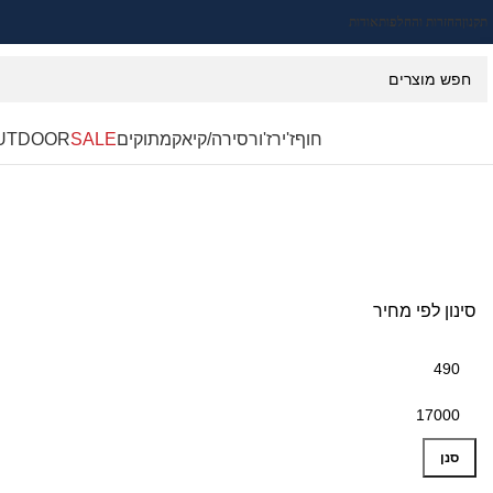
תקנון
החזרות והחלפות
אודות
חוף
ז'ירז'ור
סירה/קיאק
מתוקים
SALE
UTDOOR
סינון לפי מחיר
סנן