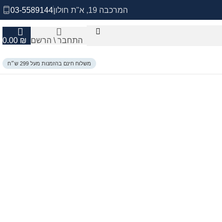
המרכבה 19, א"ת חולון
03-5589144
התחבר \ הרשם
₪
0.00
משלוח חינם בהזמנות מעל 299 ש״ח