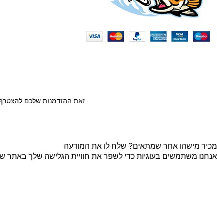
כל הזכויות שמורות © לחברת Gofishing | פותח ע״י
סברס בניית א
זאת ההזדמנות שלכם להצטרף ל
מכיר מישהו אחר שמתאים? שלח לו את המודעה
אנחנו משתמשים בעוגיות כדי לשפר את חוויית הגלישה שלך באתר שלנו
קבל