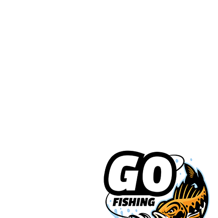
ז'ירז'ור
סירה/קיאק
מתוקים
OUTDOOR
צרו קשר
03-5589144
sales@gofishing.co.il
רחוב המרכבה 19 איזור התעשייה חולון