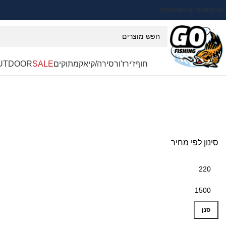
תקנון
החזרות והחלפות
אודות
חוף
ז'ירז'ור
סירה/קיאק
מתוקים
SALE
UTDOOR
סינון לפי מחיר
סנן