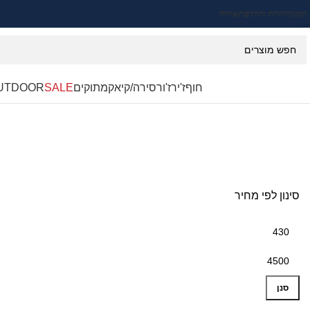
תקנון
החזרות והחלפות
אודות
חוף
ז'ירז'ור
סירה/קיאק
מתוקים
SALE
UTDOOR
סינון לפי מחיר
סנן