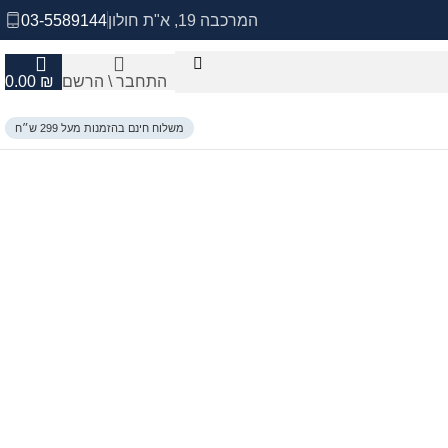
המרכבה 19, א"ת חולון
03-5589144
התחבר \ הרשם
₪
0.00
משלוח חינם בהזמנות מעל 299 ש״ח