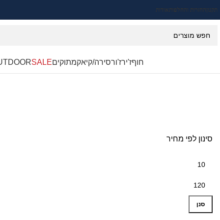
תקנון
החזרות והחלפות
אודות
חוף
ז'ירז'ור
סירה/קיאק
מתוקים
SALE
UTDOOR
סינון לפי מחיר
סנן