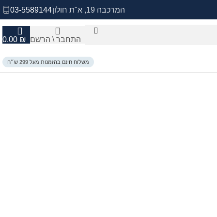
המרכבה 19, א"ת חולון
03-5589144
התחבר \ הרשם
₪
0.00
משלוח חינם בהזמנות מעל 299 ש״ח