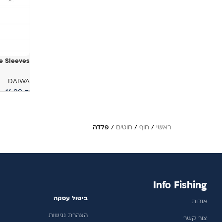
 Sleeves
DAIWA
16.00
₪
בחר אפשר
ראשי
/
חוף
/
חוטים
/
פלדה
Info Fishing
ביטול עסקה
אודות
הצהרת נגישות
צור קשר