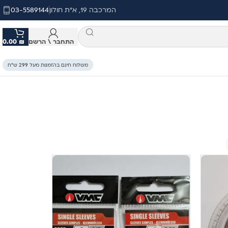
המרכבה 19, א"ת חולון
03-5589144
התחבר \ הרשם
₪
0.00
משלוח חינם בהזמנות מעל 299 ש״ח