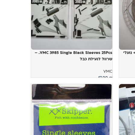
פלדה + נועלי
VMC 3985 Single Black Sleeves 25Pcs. –
שרוול לנעילת כבל
VMC
17.00
₪
בחר אפשרויות