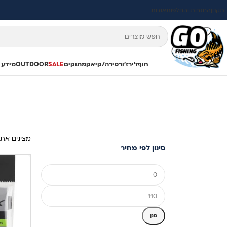
תקנון
החזרות והחלפות
אודות
חוף
ז'ירז'ור
סירה/קיאק
מתוקים
SALE
OUTDOOR
מידע 
מציגים את כל ⁦7⁩ ה
סינון לפי מחיר
סנן