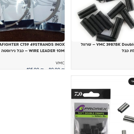
VMC 3987BK Double Sleeves – שרוול
AFIGHTER C759 49STRANDS INOX
לת כבל
WIRE LEADER 10M – כבל נירוסטה 49 גידים
VMC
105.00
₪
–
80.00
₪
ויות
בחר אפשרויות
י