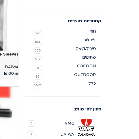
קטגוריות מוצרים
חוף
398
ז'ירז'ור
673
סירה/קיאק
550
e Sleeves
מתוקים
652
COCOON
DAIWA
76
16.00
₪
OUTDOOR
92
בחר אפשר
כללי
1462
סינון לפי מותג
VMC
3
DAIWA
2