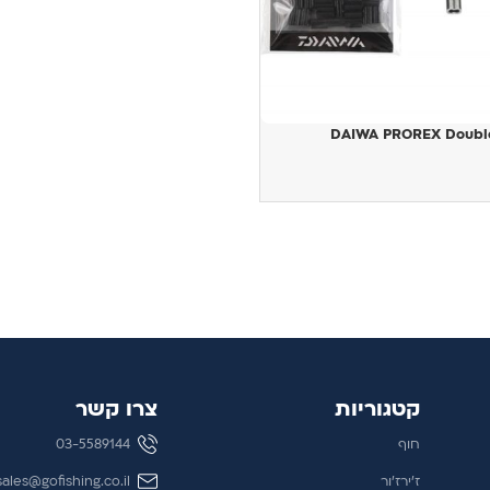
DAIWA PROREX Double
ויות
קטגוריות
צרו קשר
חוף
03-5589144
ז'ירז'ור
sales@gofishing.co.il