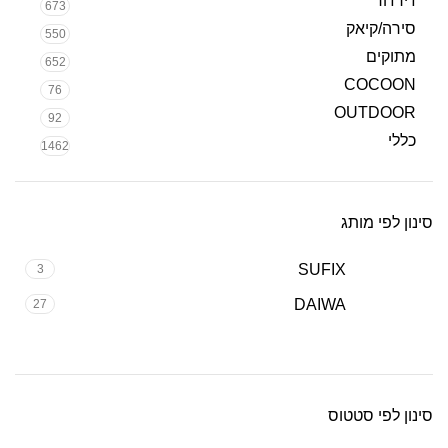
ז'ירז'ור
673
סירה/קיאק
550
מתוקים
652
COCOON
76
OUTDOOR
92
כללי
1462
סינון לפי מותג
SUFIX
3
DAIWA
27
סינון לפי סטטוס