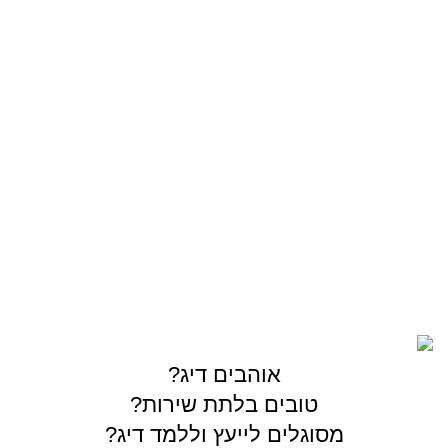
סירה/קיאק
מתוקים
OUTDOOR
צרו קשר
03-5589144
sales@gofishing.co.il
רחוב המרכבה 19 איזור התעשייה חולון
כל הזכויות שמורות © לחברת Gofishing | פותח ע״י
סברס
בניית אתרים
אוהבים דיג?
טובים בלתת שירות?
מסוגלים לייעץ וללמד דיג?