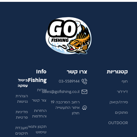
קטגוריות
צרו קשר
Info
Fishing
ביטול
חוף
03-5589144
עסקה
אודות
ז'ירז'ור
sales@gofishing.co.il
הצהרת
צור קשר
נגישות
סירה/קיאק
רחוב המרכבה 19
איזור התעשייה
החזרות
מדיניות
מתוקים
חולון
והחלפות
פרטיות
OUTDOOR
תקנון ותנאי
מעבדת
שימוש
תיקונים