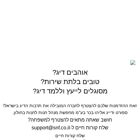
03-5589144
sales@gofishing.co.il
רחוב המרכבה 19 איזור התעשייה חולון
כל הזכויות שמורות © לחברת Gofishing | פותח ע״י
סברס
בניית אתרים
אוהבים דיג?
טובים בלתת שירות?
מסוגלים לייעץ וללמד דיג?
זאת ההזדמנות שלכם להצטרף לחברה המובילה את תרבות הדיג בישראל!
ספורט ודייג אליהו בכר בע"מ מחפשת מנהל חנות לחנות בחולון.
חושב שאתה מתאים להצטרף למשפחה?
שלח קורות חיים ל-
support@snf.co.il
שלח קורות חיים​