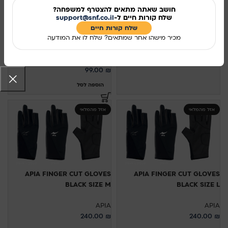
290.00
₪
חושב שאתה מתאים להצטרף למשפחה?
שלח קורות חיים ל-
support@snf.co.il
בחר אפשרויות
DAIWA Casting Finger Guard –
שלח קורות חיים​
מכיר מישהו אחר שמתאים? שלח לו את המודעה
אצבעון
DAIWA
99.00
₪
הוספה לסל
אזל מהמלאי
אזל מהמלאי
APIA FINGER CUT GLOVES
APIA FINGER CUT GLOVES
BLACK SIZE M
BLACK SIZE L
APIA
APIA
240.00
₪
240.00
₪