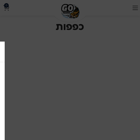
0
כפפות