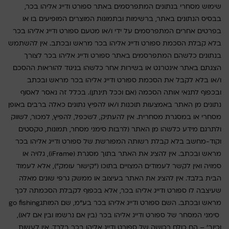
שימוש מסחרי בנתונים המתפרסמים באתר ספורט ודייג אליהו בכר,
בבסיס הנתונים באתר, ברשימות ובתמונות המוצרים המופיעים בו או
בפרטים אחרים המתפרסמים על ידי ו/או מטעם ספורט ודייג אליהו בכר
בלא קבלת הסכמת ספורט ודייג אליהו בכר מראש ובכתב. אין להשתמש
בנתונים כלשהם המתפרסמים באתר ספורט ודייג אליהו בכר לצורך
הצגתם באתר אינטרנט או בשירות אחר כלשהו בניגוד להוראות ההסכם
ו/או בלא לקבל את הסכמת ספורט ודייג אליהו בכר מראש ובכתב
ובכפוף לתנאי אותה הסכמה (אם וככל תינתן). בכלל זה נאסר לאסוף
נתונים מן האתר באמצעות תוכנות ו/או להפיץ נתונים כאלה ברבים באופן
מסחרי או במסגרת מסחרית. אין להעתיק, לשכפל, להפיץ, למכור, לשווק
ולתרגם מידע כלשהו מן האתר (לרבות סימני מסחר, תמונות, טקסטים
וקוד-מחשב בלא קבלת רשותה המפורשת של ספורט ודייג אליהו בכר
מראש ובכתב. אין להציג את האתר בתוך מסגרת (iFrame), גלויה או
סמויה ואין לקשר לעמודים המצויים בתוכו ("קישור עומק"), אלא לעמוד
הבית בלבד. אין להציג את האתר בעיצוב או ממשק גרפי שונים מאלה
שעיצבה לו ספורט ודייג אליהו בכר, אלא בכפוף לקבלת הסכמתה לכך
מראש ובכתב. השם ספורט ודייג אליהו בכר בע"מ, שם המותגgo fishing
סימני המסחר של ספורט ודייג אליהו בכר (בין אם נרשמו ובין אם לאו),
וכיוב' – הם כולם רכושה של ספורט ודייג אליהו בכר בלבד. אין לעשות