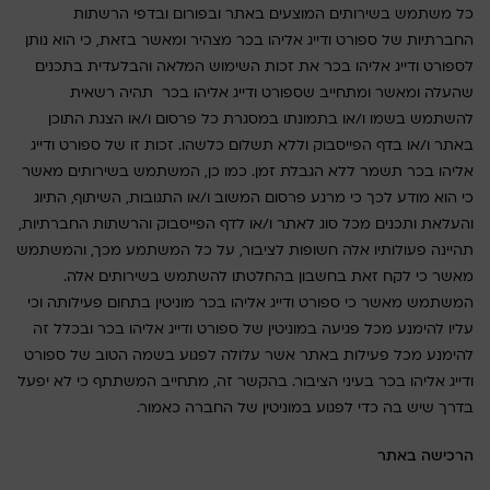
כל משתמש בשירותים המוצעים באתר ובפורום ובדפי הרשתות
החברתיות של ספורט ודייג אליהו בכר מצהיר ומאשר בזאת, כי הוא נותן
לספורט ודייג אליהו בכר את זכות השימוש המלאה והבלעדית בתכנים
שהעלה ומאשר ומתחייב שספורט ודייג אליהו בכר תהיה רשאית
להשתמש בשמו ו/או בתמונתו במסגרת כל פרסום ו/או הצגת התוכן
באתר ו/או בדף הפייסבוק וללא תשלום כלשהו. זכות זו של ספורט ודייג
אליהו בכר תשמר ללא הגבלת זמן. כמו כן, המשתמש בשירותים מאשר
כי הוא מודע לכך כי מרגע פרסום המשוב ו/או התגובות, השיתוף, התיוג
והעלאת ותכנים מכל סוג לאתר ו/או לדף הפייסבוק והרשתות החברתיות,
תהיינה פעולותיו אלה חשופות לציבור, על כל המשתמע מכך, והמשתמש
מאשר כי לקח זאת בחשבון בהחלטתו להשתמש בשירותים אלה.
המשתמש מאשר כי ספורט ודייג אליהו בכר מוניטין בתחום פעילותה וכי
עליו להימנע מכל פגיעה במוניטין של ספורט ודייג אליהו בכר ובכלל זה
להימנע מכל פעילות באתר אשר עלולה לפגוע בשמה הטוב של ספורט
ודייג אליהו בכר בעיני הציבור. בהקשר זה, מתחייב המשתתף כי לא יפעל
בדרך שיש בה כדי לפגוע במוניטין של החברה כאמור.
הרכישה באתר