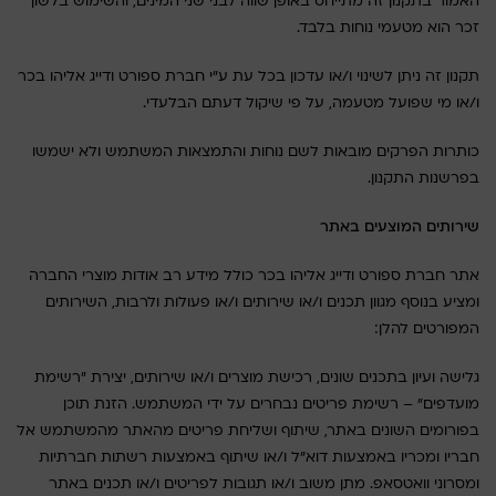
האמור בתקנון זה מתייחס באופן שווה לבני שני המינים, והשימוש בלשון
זכר הוא מטעמי נוחות בלבד.
תקנון זה ניתן לשינוי ו/או עדכון בכל עת ע"י חברת ספורט ודייג אליהו בכר
ו/או מי שפועל מטעמה, על פי שיקול דעתם הבלעדי.
כותרות הפרקים מובאות לשם נוחות והתמצאות המשתמש ולא ישמשו
בפרשנות התקנון.
שירותים המוצעים באתר
אתר חברת ספורט ודייג אליהו בכר כולל מידע רב אודות מוצרי החברה
ומציע בנוסף מגוון תכנים ו/או שירותים ו/או פעולות ולרבות, השירותים
המפורטים להלן:
גלישה ועיון בתכנים שונים, רכישת מוצרים ו/או שירותים, יצירת "רשימת
מועדפים" – רשימת פריטים נבחרים על ידי המשתמש. הזנת תוכן
בפורומים השונים באתר, שיתוף ושליחת פריטים מהאתר מהמשתמש אל
חבריו ומכריו באמצעות דוא"ל ו/או שיתוף באמצעות רשתות חברתיות
ומסרוני וואטסאפ. מתן משוב ו/או תגובות לפריטים ו/או תכנים באתר