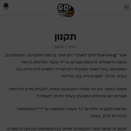
0
תקנון
ראשי
/
תקנון
אתר "GoFishing"להלן "האתר" הינו אתר ברשת האינטרנט, המשמש גם
כחנות וירטואלית לרכישת מוצרים על ידי ציבור הגולשים ברשת
האינטרנט. בעל האתר ומפעילו היא חברת "ספורט ודייג אליהו בכר
בע״מ (להלן: "ספורט ודייג בכר אליהו")
פעולה באתר היא כל פעולה המבוצעת באתר, לקבלת מידע ולרכישת
מוצרים ו/או שירותים המוצעים באתר (להלן: "פעולה.״)
הוראות תקנון זה יחולו על כל פעולה שתבוצע על ידי "המשתמש",
כהגדרתו להלן, באתר.
תקנון זה מהווה חוזה התקשרות מחייב בין המשתמש ובין חברת ספורט