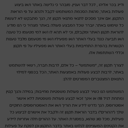
ודייג בכר אליהו , לכל דבר ועניין. מובהר כי גלישה באתר ו/או ביצוע
פעולות באתר, מהוות הסכמת המשתמש לקבל ולנהוג על פי הוראות
התקנון. אם אינך מסכים לתנאי מתנאי תקנון זה, הנך מתבקש לא לעשות
כל שימוש באתר. יוברר שכל המבצע פעולה באתר מצהיר כי הנו מודע
להוראת תקנון האתר ומקבלם, וכי לא תהא לו ו/או למי מטעמו כל טענה
ו/או תביעה כנגד בעלי האתר ו/או מפעיליו ו/או מי מטעמם מלבד טענות
הקשורות בהפרת התחייבויות בעלי האתר ו/או מפעיליו על פי תקנון
וכללי השתתפות אלו.
לצורך תקנון זה, "משתמש" – כל אדם, לרבות חברה, רשאי להשתמש
באתר, לרבות לבצע פעולות באמצעות האתר, הכל בכפוף למילוי
התנאים המצטברים המפורטים להלן:
המשתמש הנו כשיר לבצע פעולות משפטיות מחייבות; במידה והנך קטין
(מתחת לגיל 18) או אינך זכאי לבצע פעולות משפטיות ללא אישור
אפוטרופוס, הנך נדרש לידע את הוריך ו/או את האפוטרופוסים החוקיים
שלך ("ההורים") בדבר הוראות תקנון זה ולקבל את אישורם לביצוע כל
פעילות, מכל סוג שהוא, במסגרת האתר. על ההורים חלה אחריות ליידע
את הקטינים המעוניינים לגלוש באתר בדבר התקנון וכן לפקח על פעילות