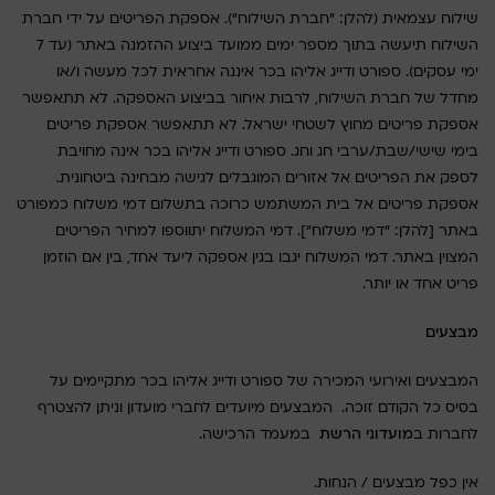
שילוח עצמאית (להלן: "חברת השילוח"). אספקת הפריטים על ידי חברת
השילוח תיעשה בתוך מספר ימים ממועד ביצוע ההזמנה באתר (עד 7
ימי עסקים). ספורט ודייג אליהו בכר איננה אחראית לכל מעשה ו/או
מחדל של חברת השילוח, לרבות איחור בביצוע האספקה. לא תתאפשר
אספקת פריטים מחוץ לשטחי ישראל. לא תתאפשר אספקת פריטים
בימי שישי/שבת/ערבי חג וחג. ספורט ודייג אליהו בכר אינה מחויבת
לספק את הפריטים אל אזורים המוגבלים לגישה מבחינה ביטחונית.
אספקת פריטים אל בית המשתמש כרוכה בתשלום דמי משלוח כמפורט
באתר [להלן: "דמי משלוח"]. דמי המשלוח יתווספו למחיר הפריטים
המצוין באתר. דמי המשלוח יגבו בגין אספקה ליעד אחד, בין אם הוזמן
פריט אחד או יותר.
מבצעים
המבצעים ואירועי המכירה של ספורט ודייג אליהו בכר מתקיימים על
בסיס כל הקודם זוכה. המבצעים מיועדים לחברי מועדון וניתן להצטרף
לחברות ב
מועדוני הרשת
במעמד הרכישה.
אין כפל מבצעים / הנחות.