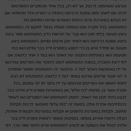
שביצע משתמש, לרבות, אך לא רק, בכל אחד מהמקרים המפורטים
להלן: אם לאחר סיום עסקת הרכישה התגלה כי הפריט אזל מהמלאי. אם
לא נקלטו במערכת פרטי כרטיס האשראי ופרטיו המלאים של
המשתמש. בכל מקרה שבו נעשתה פעולה בניגוד לתקנון זה. המשתמש
ביצע מעשה בלתי חוקי ו/או עבר על הוראות הדין; המשתמש מסר בעת
ביצוע עסקת הרכישה ו/או לאחר מכן פרטים שגויים; המשתמש ביצע
מעשה או מחדל שיש בו כדי לפגוע בספורט ודייג בכר אליהו ו/או במי
מטעמה ו/או בפעילותו התקינה של האתר ו/או בצד ג' אחר כלשהו; אם
לפי דעת החברה, בכוונת המשתמש לשוב ולמכור את הפריטים שנרכשו
על ידו באמצעות האתר לצד ג'. בהקשר זה המשתמש מאשר ומתחייב
כי לא ימכור פריטים שרכש באתר לצד ג' כלשהו. המשתמש לא הגיע
לסניף לאסוף את הפריטים שהוזמנו על ידו בתוך 10 ימי עסקים. בכל
מקרה אשר בו, מחמת "כח עליון", אין באפשרות ספורט ודייג אליהו בכר
לבצע ניהול תקין של האתר, לספק למשתמש את המוצרים ו/או לעמוד
בהתחייבות אחרת שלה. בסעיף זה "כוח עליון" משמעו: לרבות תקלות
מחשב, תקלות במערכת טלפונים או תקלות במערכות תקשורת אחרות,
חבלה כלשהי ואירוע בטחוני. בנסיבות כאמור רשאית ספורט ודייג בכר
אליהו לבטל את העסקה או להציע למשתמש פריט חלופי שווה ערך, לפי