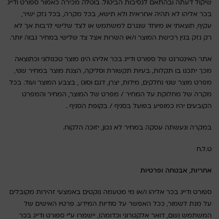
שיקול דעתה ובהתאם לנסיבות הביטול. בוטלה מכירה כאמור ספורט ודייג
בכר אליהו לא תהיה אחראית ולא תישא, בכל מקרה, בכל נזק ישיר,
עקיף, תוצאתי או מיוחד שנגרם למשתמש או לצד שלישי לרבות אך לא
רק נזק בגין רכישת המוצר ו/או השרות אצל צד שלישי במחיר גבוה יותר.
אתר האינטרנט של ספורט ודייג בכר אליהו הינו מוצר טכנולוגי וכתוצאה
מכך יתכנו בו תקלות, בעיות תקשורת וסליקה, הצגת מוצר במחיר שגוי,
מפרט מוצר שגוי (חלקים, מידות, יצרן, דגם וסוג) , בצבע המוצר ועוד. בכל
מקרה של מחלוקת על המחיר / מפרט של המוצר, המחיר והמפרט
הקובעים יהיו כמופיע בפועל בסניף / בקופת הסניף .
במקרה ונעשתה עסקה במחיר לא נכון, יזוכה הלקוח.
ט.ל.ח
אחריות, אבטחה ופרטיות
ספורט ודייג בכר אליהו ו/או מי מטעמה נוקטים באמצעי זהירות מקובלים
על מנת לשמור, ככל האפשר על סודיות המידע. פרטיו האישים של
המשתמש (שם, דואר אלקטרוני וכדומה), יישמרו ע"י ספורט ודייג בכר