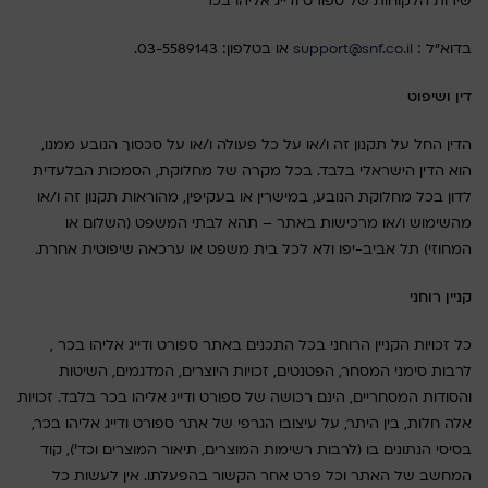
שירות הלקוחות של ספורט ודייג אליהו בכר
בדוא"ל :
support@snf.co.il
או בטלפון: 03-5589143.
דין ושיפוט
הדין החל על תקנון זה ו/או על כל פעולה ו/או על סכסוך הנובע ממנו,
הוא הדין הישראלי בלבד. בכל מקרה של מחלוקת, הסמכות הבלעדית
לדון בכל מחלוקת הנובע, במישרין או בעקיפין, מהוראות תקנון זה ו/או
מהשימוש ו/או מרכישות באתר – תהא לבתי המשפט (השלום או
המחוזי) תל אביב-יפו ולא לכל בית משפט או ערכאה שיפוטית אחרת.
קניין רוחני
כל זכויות הקניין הרוחני בכל התכנים באתר ספורט ודייג אליהו בכר ,
לרבות סימני המסחר, הפטנטים, זכויות היוצרים, המדגמים, השיטות
והסודות המסחריים, הינם רכושה של ספורט ודייג אליהו בכר בלבד. זכויות
אלה חלות, בין היתר, על עיצובו הגרפי של אתר ספורט ודייג אליהו בכר,
בסיסי הנתונים בו (לרבות רשימות המוצרים, תיאור המוצרים וכד'), קוד
המחשב של האתר וכל פרט אחר הקשור בהפעלתו. אין לעשות כל