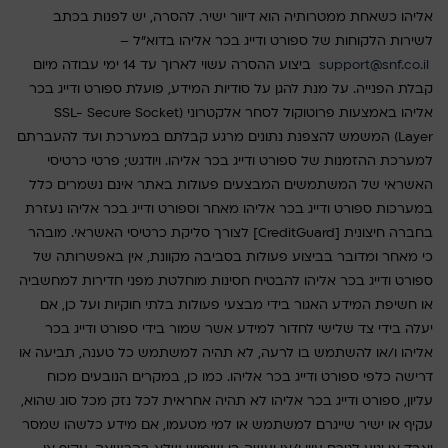
אליהו כשאחת ממטרותיה הוא דיוור ישיר. להסרה, יש לפנות בכתב
לשירות הלקוחות של ספורט ודייג בכר אליהו בדוא"ל –
support@snf.co.il
ביצוע ההסרה עשוי לארוך עד 14 ימי עבודה מיום
קבלת הפנייה. על מנת להגן על סודיות המידע, פועלת ספורט ודייג בכר
אליהו באמצעות פרוטוקול לסחר אלקטרוני (SSL- Secure Socket
Layer) המשמש להצפנת נתונים מרגע קבלתם במערכת ועד להעברתם
למערכת ההזמנות של ספורט ודייג בכר אליהו. ויודגש; פרטי כרטיסי
האשראי של המשתמשים המבצעים פעולות באתר אינם נשמרים כלל
במערכות ספורט ודייג בכר אליהו מאחר וספורט ודייג בכר אליהו נעזרת
בחברה חיצונית [CreditGuard] לצורך סליקת כרטיסי האשראי. מובהר
כי מאחר ומדובר בביצוע פעולות בסביבה מקוונת, אין באפשרותה של
ספורט ודייג בכר אליהו להבטיח חסינות מוחלטת מפני חדירות למחשביה
או חשיפת המידע האגור בידי מבצעי פעולות בלתי חוקיות ועל כן, אם
יעלה בידי צד שלישי לחדור למידע אשר שמור בידי ספורט ודייג בכר
אליהו ו/או להשתמש בו לרעה, לא תהיה למשתמש כל טענה, תביעה או
דרישה כלפי ספורט ודייג בכר אליהו. כמו כן, במקרים הנובעים מכוח
עליון, ספורט ודייג בכר אליהו לא תהיה אחראית לכל נזק מכל סוג שהוא,
עקיף או ישיר שייגרם למשתמש או למי מטעמו, אם מידע כלשהו שמסר