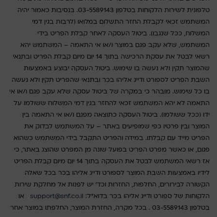
טלפונית לשירות הלקוחות בטלפון 03-5589143. בנסיבות כאמור יהיה
המשתמש זכאי לקבלת החזר התשלום במלואו (לרבות בגין דמי
המשלוח, ככל שנגבו). ביטול העסקה לאחר קבלת הפריט בידי
המשתמש, שלא עקב פגם במוצר ו/או אי התאמה – המשתמש יהא
רשאי לבטל את עסקת הרכישה בתוך 14 יום מיום קבלת הפריט ובתנאי
שהמוצר תקין ולא נעשה בו שימוש. ביטול העסקה יבוצע באמצעות
השבת הפריט לספורט ודייג אליהו בכר ובתנאי שהפריט תקין ולא נעשה
בו כל שימוש. מובהר כי במקרה של ביטול עסקה שלא עקב פגם ו/או אי
התאמה לא יהא המשתמש זכאי להחזר בגין דמי המשלוח ששולמו על
ידו (ככל ששולמו). ביטול העסקה כתוצאה מפגם ו/או אי התאמה בין
המוצר ובין פרטיו כפי שמופיעים באתר – על המשתמש לבדוק את
הפריט מייד עם קבלתו. במידה והפריט התקבל בידי המשתמש כשהוא
פגום, או כאשר מפרט הפריט בפועל שונה מן המפרט שהוצג באתר, כי
אז רשאי המשתמש לבטל את העסקה בתוך 14 יום מיום קבלת הפריט
לידיו באמצעות השבת המוצר לספורט ודייג אליהו בכר בכל שאלה
הקשורה לבירורים, החלפות, החזרות וכד' יש לפנות אל מחלקת שירות
הלקוחות של ספורט ודייג אליהו בכר בדוא"ל:
support@snf.co.il
או
בטלפון 03-5589143 . בכל מקרה, החזרת המוצר, החלפתו במוצר אחר