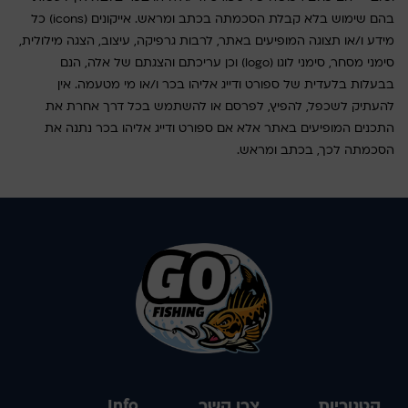
בהם שימוש בלא קבלת הסכמתה בכתב ומראש. אייקונים (icons) כל
מידע ו/או תצוגה המופיעים באתר, לרבות גרפיקה, עיצוב, הצגה מילולית,
סימני מסחר, סימני לוגו (logo) וכן עריכתם והצגתם של אלה, הנם
בבעלות בלעדית של ספורט ודייג אליהו בכר ו/או מי מטעמה. אין
להעתיק לשכפל, להפיץ, לפרסם או להשתמש בכל דרך אחרת את
התכנים המופיעים באתר אלא אם ספורט ודייג אליהו בכר נתנה את
הסכמתה לכך, בכתב ומראש.
קטגוריות
צרו קשר
Info