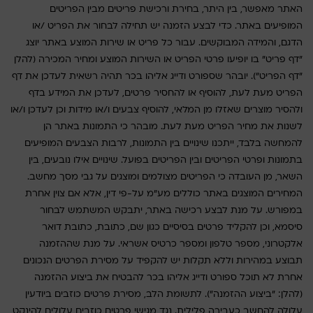
האתר מאפשר, בין היתר, בחירת ורכישת פריטים מבין הפריטים
המופיעים באתר. כדי לבצע הזמנה יש תחילה לבחור את הפריט /או
הדגם, והמידה המבוקשים. עבור כל פריט או שירות המוצע באתר יוצג
"דף פריט" בו יופיעו פרטי הפריט או השירות המוצע ומחיר המכירה (להלן
"דף הפריט"). יובהר שספורט ודייג אליהו בכר תהיה רשאית לעדכן את דף
הפריט מעת לעת, להוסיף או להחסיר פרטים, לעדכן את המידע בדף
ולהסיר מוצרים שאזלו מן המלאי, להוסיף צבעים ו/או מידות וכן לעדכן ו/או
לשנות את מחיר הפריט מעת לעת. מובהר כי התמונות באתר הן
להמחשה בלבד, ייתכנו שינויים בין התמונות, לרבות הצבעים המופיעים
בתמונות ופרטי הפריטים ובין הפריטים בפועל. שינויים אילו נובעים, בין
השאר, מן העובדה כי הפריטים מצולמים ומוצגים על גבי מסך מחשב.
המחירים המוצגים באתר כוללים מע"מ על-פי דין, אלא אם צוין אחרת
במפורש. על מנת לבצע רכישה באתר, יתבקש המשתמש לבחור
סיסמא, וכן להקליד פרטים בסיסיים כגון שם, כתובת, כתובת דואר
אלקטרוני, מספר טלפון ומספר כרטיס אשראי. על מנת שההזמנה
תבוצע במהירות וללא תקלות יש להקפיד על מסירת הפרטים הנכונים
אחרת לא תוכל ספורט ודייג אליהו בכר להבטיח את ביצוע ההזמנה
(להלן: "ביצוע ההזמנה"). לתשומת הלב, מסירת פרטים כוזבים ביודעין
עלולה להחשב כעבירה פלילית. נגד מגישי פרטים כוזבים עלולים להינקט