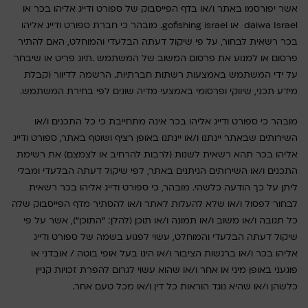
אשר יפורסמו באתר ו/או בדף הפייסבוק של ספורט ודייג אליהו בכר או
daiwa Israel או gofishing israel. מובהר כי חברת ספורט ודייג אליהו
בכר רשאית לבחור, על פי שיקול דעתה הבלעדי והמוחלט, האם להתיר
פרסום או למנוע את פרסום המשוב של המשתמש .תיוג פריט או שיבחר
על ידי המשתמש באמצעות רשתות חברתיות. הרשמה לדיוור (קבלת
מידע תכני, שיווקי ופרסומי באמצעי מדיה שונים לפי בחירת המשתמש.
מובהר כי ספורט ודייג אליהו בכר אינה מתחייבת כי כל התכנים ו/או
השירותים שבאתר יינתנו ו/או יינתנו באופן רציף ושוטף באתר, ספורט ודייג
אליהו בכר תהא רשאית לשנות (לרבות להרחיב או לצמצם) את רשימת
התכנים ו/או השירותים הניתנים באתר, לפי שיקול דעתה הבלעדי ומבלי
ליתן על כך הודעה כלשהי. מובהר, כי ספורט ודייג אליהו בכר רשאית
לבחור לפסול ו/או שלא להעלות לאתר ו/או להסתיר מדף הפייסבוק שלה
כל תגובה ו/או משוב ו/או תמונה ו/או תוכן (להלן: "התוכן"), אשר על פי
שיקול דעתה הבלעדי והמוחלט, עשוי לפגוע בשמה של ספורט ודייג
אליהו בכר ו/או ברגשות הציבור ו/או הינו בעל אופי בוטה / אובדני או
פוגעני באופן מיני או אחר ו/או שהוא עשוי לגרום להפרת זכויות קניין
כלשהן ו/או שהיא נוגד הוראות כל דין ו/או מכל טעם אחר.