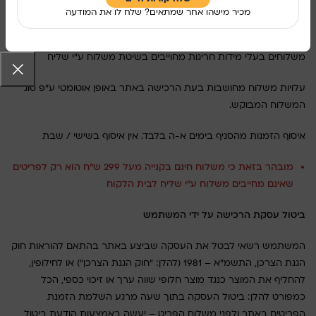
מכיר מישהו אחר שמתאים? שלח לו את המודעה
משלוח ע"י שליח יבוצע עד לבית הלקוח.
משלוחים בעלי מידות חריגות מחוייבים בשיטת משלוח ע"י שליח
עלויות משלוח מחושבות בעת הרכישה באתר באופן אוטומטי ע"פ סוג
המשלוח המבוקש.
איסוף הזמנות מהסניף בימים א-ה בלבד. אין איסוף בשישי / שבת
מובהר בזאת כי משלוח חינם בקנייה מעל 299 ש"ח הוא רק לפריטים
שאינם מחייבים משלוח ע"י שליח לבית הלקוח
ביטול עסקת הרכישה על ידי המשתמש
המשתמש רשאי לבטל את העסקה שביצע באתר בהתאם להוראות חוק
הגנת הצרכן, התשמ"א – 1981 (להלן: "חוק הגנת הצרכן") או לחילופין,
להחליף את המוצר כנגד מוצר חלופי שווה ערך או זיכוי כספי, הכל
כמפורט להלן: ביטול העסקה בתוך שעה מרגע השלמת הזמנת
הפריטים באתר ולפני משלוח הפריט – יעשה באמצעות הודעת ביטול