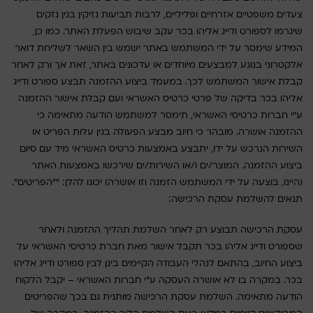
צעדים משפטיים אזרחיים ופליליים, לרבות תביעות נזיקין בגין נזקים
שיגרמו לספורט ודייג אליהו בכר עקב שיבוש הפעלת האתר. כמו כן,
המידע שימסר על ידי המשתמש באתר ישמש בין השאר לשליחת דואר
אלקטרוני בנוגע למבצעים מיוחדים או עדכונים באתר, זאת אך ורק לאחר
קבלת אישור המשתמש לכך. במעמד ביצוע ההזמנה תבצע ספורט ודייג
אליהו בכר בדיקה של פרטי כרטיס האשראי ועם קבלת אישור ההזמנה
ע"י חברות כרטיסי האשראי, תימסר למשתמש הודעה מתאימה כי
ההזמנה אושרה. מובהר כי חיוב מבצע הפעולה בגין עלות הפריט או
השירות הנרכש על ידו, יתבצע באמצעות כרטיס האשראי מיד עם סיום
ביצוע ההזמנה. המוצר/ים ו/או השירות/ים שירכשו באמצעות האתר
(היינו, בוצעה על ידי המשתמש הזמנה וזו אושרה) יכונו להלן: ""הפריטים".
תנאים להשלמת עסקת הרכישה:
עסקת הרכישה תבוצע רק לאחר השלמת תהליך ההזמנה ולאחר
שספורט ודייג אליהו בכר תקבל אישור מאת חברת כרטיסי האשראי על
ביצוע החיוב, בהתאם לנהלי העבודה הקיימים בינן לבין ספורט ודייג אליהו
בכר. במקרה בו לא אושרה העסקה ע"י חברות האשראי – יקבל הלקוח
הודעה מתאימה. השלמת עסקת הרכישה מותנית גם בכך שהפריטים