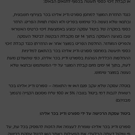
או קבלת זיכוי כספי תעשה בכפוף לתנאים הבאים:
כנגד החזרת המוצר למחסן ספורט ודייג אליהו בכר בצירוף חשבונית,
ובתנאי שלא נעשה כל שימוש בפריט ולא הוסרו תוויות הפריט. החזר
כספי במקרה של ביטול עסקה יבוצע באמצעות זיכוי כרטיס האשראי
שבו בוצעה העסקה בתוך 14 יום מקבלת הבקשה לביטול העסקה
והפריט המוחזר. החלפת הפריט במוצר אחר או החזרתו כנגד קבלת זיכוי
כספי תיעשה במחסני ספורט ודייג אליהו בכר בהתאם למדיניות
ההחלפות הכללית הנוהגת בספורט ודייג בכר אליהו, כפי שתעודכן מעת
לעת, בתוך 14 ימים מיום קבלת המוצר על ידי המשתמש ובתנאי שלא
נעשה במוצר שימוש.
בוטלה עסקה שלא עקב פגם ו/או אי התאמה – ספורט ודייג אליהו בכר
רשאית לגבות דמי ביטול בגובה 5% או 100 ש"ח מסכום הקנייה (הנמוך
מבניהם)
ביטול עסקת הרכישה על ידי ספורט ודייג בכר אליהו
ספורט ודייג בכר אליהו שומרת לעצמה את הזכות להפסיק בכל עת, על
פי שיקול דעתה הבלעדי, את הפעילות באתר ו/או לבטל עסקת רכישה