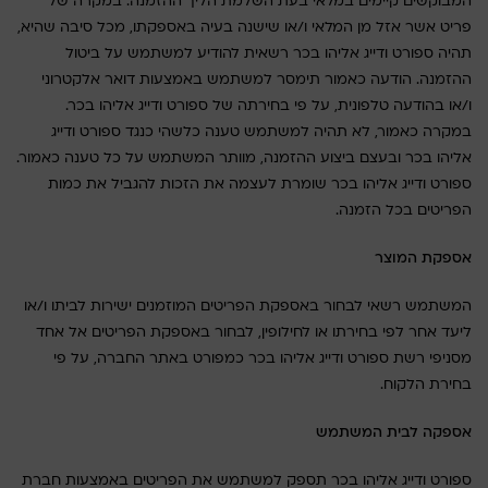
המבוקשים קיימים במלאי בעת השלמת הליך ההזמנה. במקרה של
פריט אשר אזל מן המלאי ו/או שישנה בעיה באספקתו, מכל סיבה שהיא,
תהיה ספורט ודייג אליהו בכר רשאית להודיע למשתמש על ביטול
ההזמנה. הודעה כאמור תימסר למשתמש באמצעות דואר אלקטרוני
ו/או בהודעה טלפונית, על פי בחירתה של ספורט ודייג אליהו בכר.
במקרה כאמור, לא תהיה למשתמש טענה כלשהי כנגד ספורט ודייג
אליהו בכר ובעצם ביצוע ההזמנה, מוותר המשתמש על כל טענה כאמור.
ספורט ודייג אליהו בכר שומרת לעצמה את הזכות להגביל את כמות
הפריטים בכל הזמנה.
אספקת המוצר
המשתמש רשאי לבחור באספקת הפריטים המוזמנים ישירות לביתו ו/או
ליעד אחר לפי בחירתו או לחילופין, לבחור באספקת הפריטים אל אחד
מסניפי רשת ספורט ודייג אליהו בכר כמפורט באתר החברה, על פי
בחירת הלקוח.
אספקה לבית המשתמש
ספורט ודייג אליהו בכר תספק למשתמש את הפריטים באמצעות חברת