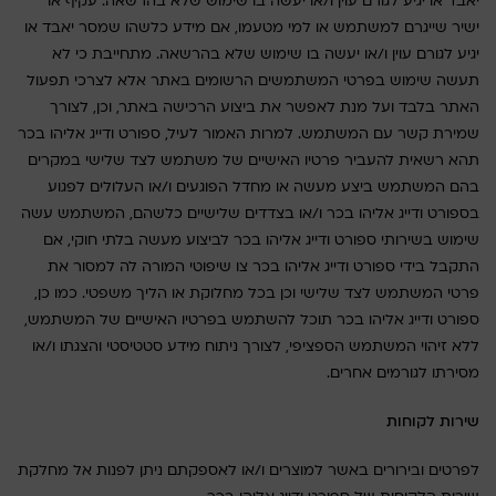
יאבד או יגיע לגורם עוין ו/או יעשה בו שימוש שלא בהרשאה. עקיף או
ישיר שייגרם למשתמש או למי מטעמו, אם מידע כלשהו שמסר יאבד או
יגיע לגורם עוין ו/או יעשה בו שימוש שלא בהרשאה. מתחייבת כי לא
תעשה שימוש בפרטי המשתמשים הרשומים באתר אלא לצרכי תפעול
האתר בלבד ועל מנת לאפשר את ביצוע הרכישה באתר, וכן, לצורך
שמירת קשר עם המשתמש. למרות האמור לעיל, ספורט ודייג אליהו בכר
תהא רשאית להעביר פרטיו האישיים של משתמש לצד שלישי במקרים
בהם המשתמש ביצע מעשה או מחדל הפוגעים ו/או העלולים לפגוע
בספורט ודייג אליהו בכר ו/או בצדדים שלישיים כלשהם, המשתמש עשה
שימוש בשירותי ספורט ודייג אליהו בכר לביצוע מעשה בלתי חוקי, אם
התקבל בידי ספורט ודייג אליהו בכר צו שיפוטי המורה לה למסור את
פרטי המשתמש לצד שלישי וכן בכל מחלוקת או הליך משפטי. כמו כן,
ספורט ודייג אליהו בכר תוכל להשתמש בפרטיו האישיים של המשתמש,
ללא זיהוי המשתמש הספציפי, לצורך ניתוח מידע סטטיסטי והצגתו ו/או
מסירתו לגורמים אחרים.
שירות לקוחות
לפרטים ובירורים באשר למוצרים ו/או לאספקתם ניתן לפנות אל מחלקת