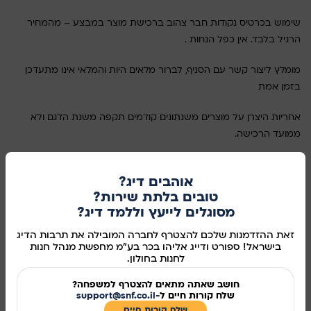
שימוש בכרטיס נקודות חבר צהוב ברכישת מוצר במבצע – מהמחיר
הרגיל בלבד. אין כפל הנחות .
מומלץ ליצור קשר עם הסניף, לברור מלאים היות והמלאי אינו מתעדכן
בזמן אמת
אחריות היצרן על מוצרים משנתונים קודמים תקפה משנת הדגם ולא
ממועד הרכישה.
בכל מקרה של אי התאמה במפרט או מחיר, המפרט והמחיר הקובע הם
אוהבים דיג?
לפי המופיע במחשבי החברה.
טובים בלתת שירות?
ט.ל.ח
מסוגלים לייעץ וללמד דיג?
משלוחים / איסוף עצמי – עלויות משלוח
.
זאת ההזדמנות שלכם להצטרף לחברה המובילה את תרבות הדיג
בישראל! ספורט ודייג אליהו בכר בע"מ מחפשת מנהל חנות
לחנות בחולון.
המשלוחים מהאתר יבוצעו ע"י חברת שליחויות שנבחרה על ידי חברת
ספורט ודייג אליהו בכר בע"מ.
חושב שאתה מתאים להצטרף למשפחה?
שלח קורות חיים ל-
support@snf.co.il
משלוח רגיל יבוצע לנקודת איסוף לבחירת הלקוח.
שלח קורות חיים​