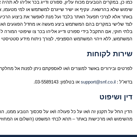
כמו כן, במקרים הנובעים מכוח עליון, ספורט ודייג בכר אליהו לא תהיה
שימוש שלא בהרשאה. עקיף או ישיר שייגרם למשתמש או למי מטעמו, א
באתר אלא לצרכי תפעול האתר בלבד ועל מנת לאפשר את ביצוע הרכישה
לצד שלישי במקרים בהם המשתמש ביצע מעשה או מחדל הפוגעים ו/או הע
בלתי חוקי, אם התקבל בידי ספורט ודייג אליהו בכר צו שיפוטי המורה
המשתמש, ללא זיהוי המשתמש הספציפי, לצורך ניתוח מידע סטטיסטי והצ
שירות לקוחות
לפרטים ובירורים באשר למוצרים ו/או לאספקתם ניתן לפנות אל מחלקת 
בדוא"ל :
support@snf.co.il
או בטלפון: 03-5589143.
דין ושיפוט
הדין החל על תקנון זה ו/או על כל פעולה ו/או על סכסוך הנובע ממנו, 
מהשימוש ו/או מרכישות באתר – תהא לבתי המשפט (השלום או המחוזי)