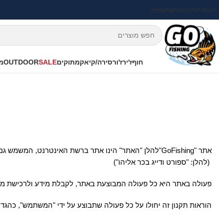
תקנון
החזרות והחלפות
אודות
חוף
ז'ירז'ור
סירה/קיאק
מתוקים
SALE
OUTDOOR
מי
אתר "GoFishing"להלן "האתר" הינו אתר ברשת האינטרנט, 
(להלן: "ספורט ודייג בכר אליהו")
פעולה באתר היא כל פעולה המבוצעת באתר, לקבלת מידע ולרכישת מוצר
הוראות תקנון זה יחולו על כל פעולה שתבוצע על ידי "המשתמש", כהגדר