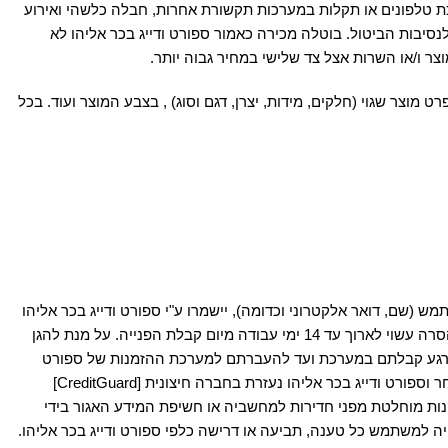
 טלפונים או תקלות במערכות תקשורת אחרות, חבלה כלשהי ואירוע
סיבות הביטול. בוטלה מכירה כאמור ספורט ודייג בכר אליהו לא
ר ו/או השרות אצל צד שלישי במחיר גבוה יותר.
 מוצר שגוי (חלקים, מידות, יצרן, דגם וסוג) , בצבע המוצר ועוד. בכל
 (שם, דואר אלקטרוני וכדומה), יישמרו ע"י ספורט ודייג בכר אליהו
ביצוע ההסרה עשוי לארוך עד 14 ימי עבודה מיום קבלת הפנייה. על מנת להגן
רוטוקול לסחר אלקטרוני (SSL- Secure Socket Layer) המשמש להצפנת נתונים מרגע קבלתם במערכת ועד להעברתם למערכת ההזמנות של ספורט
ודייג בכר אליהו. ויודגש; פרטי כרטיסי האשראי של המשתמשים המבצעים פעולות באתר אינם נשמרים כלל במערכות ספורט ודייג בכר אליהו מאחר וספורט ודייג בכר אליהו נעזרת בחברה חיצונית [CreditGuard]
נות מוחלטת מפני חדירות למחשביה או חשיפת המידע האגור בידי
היה למשתמש כל טענה, תביעה או דרישה כלפי ספורט ודייג בכר אליהו.