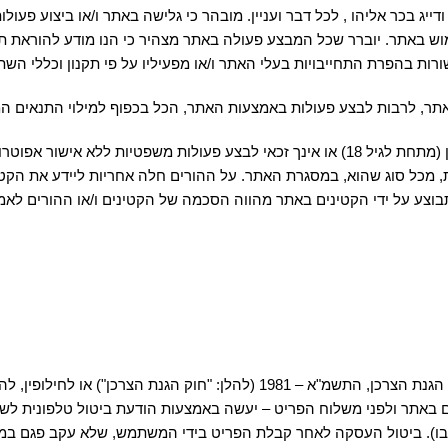
ייג בכר אליהו , לכל דבר ועניין. מובהר כי גלישה באתר ו/או ביצוע פע
ש באתר. יוברר שכל המבצע פעולה באתר מצהיר כי הנו מודע להוראת תקנו
רות בהפרת התחייבויות בעלי האתר ו/או מפעיליו על פי תקנון וכללי השת
תר, לרבות לבצע פעולות באמצעות האתר, הכל בכפוף למילוי התנאים ה
המשתמש הנו כשיר לבצע פעולות משפטיות מחייבות; במידה והנך קטין (מתחת לגיל 18) או אינך 
ת, מכל סוג שהוא, במסגרת האתר. על ההורים חלה אחריות ליידע את הקטי
בוצע על ידי הקטינים באתר מהווה הסכמה של הקטינים ו/או ההורים לאמור
המשתמש רשאי לבטל את העסקה שביצע באתר בהתאם להוראות חוק הגנת הצרכן, התשמ"
נגבו). ביטול העסקה לאחר קבלת הפריט בידי המשתמש, שלא עקב פגם ב