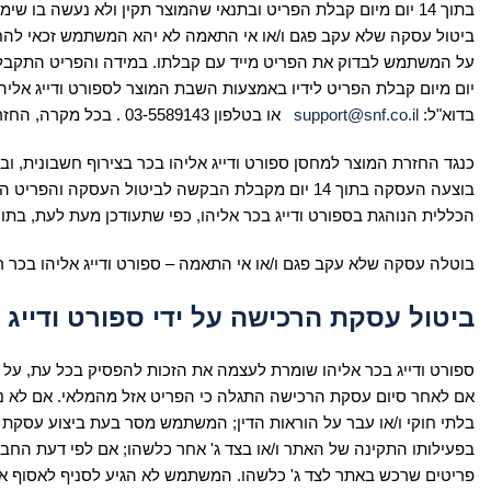
בתוך 14 יום מיום קבלת הפריט ובתנאי שהמוצר תקין ולא נעשה ב
ביטול עסקה שלא עקב פגם ו/או אי התאמה לא יהא המשתמש זכאי להחזר 
יום מיום קבלת הפריט לידיו באמצעות השבת המוצר לספורט ודייג אליה
בדוא"ל:
support@snf.co.il
או בטלפון 03-5589143 . בכל מקרה, החזרת המוצר, החלפתו במוצר אחר או קבלת זיכוי כספי תעשה בכפוף לתנאים הבאים:
כנגד החזרת המוצר למחסן ספורט ודייג אליהו בכר בצירוף חשבונית, ו
בוצעה העסקה בתוך 14 יום מקבלת הבקשה לביטול הע
הכללית הנוהגת בספורט ודייג בכר אליהו, כפי שתעודכן מעת לעת, בתוך 14 ימים מיום קבלת המוצר על ידי המשתמש ובתנאי שלא נעשה במוצר שימ
בוטלה עסקה שלא עקב פגם ו/או אי התאמה – ספורט ודייג אליהו בכר רשאית לגבות דמי ביטול בגובה 5%
ביטול עסקת הרכישה על ידי ספורט ודייג 
ספורט ודייג בכר אליהו שומרת לעצמה את הזכות להפסיק בכל עת, על
אם לאחר סיום עסקת הרכישה התגלה כי הפריט אזל מהמלאי. אם לא 
בלתי חוקי ו/או עבר על הוראות הדין; המשתמש מסר בעת ביצוע עסקת ה
בפעילותו התקינה של האתר ו/או בצד ג' אחר כלשהו; אם לפי דעת הח