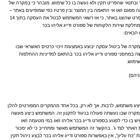
כר ובתנאי שהפריט תקין ולא נעשה בו כל שימוש. מובהר כי במקרה של
מפגם ו/או אי התאמה בין המוצר ובין פרטיו כפי שמופיעים באתר –
על המשתמש לבדוק את הפריט מייד עם קבלתו. במידה והפריט התקבל בידי המשתמש כשהוא פגום, או כאשר מפרט הפריט בפועל שונה מן המפרט שהוצג באתר, כי אז רשאי המשתמש לבטל את העסקה בתוך 14
מחלקת שירות הלקוחות של ספורט ודייג אליהו בכר
במקרה של ביטול עסקה יבוצע באמצעות זיכוי כרטיס האשראי שבו
פי תיעשה במחסני ספורט ודייג אליהו בכר בהתאם למדיניות ההחלפות
יצע משתמש, לרבות, אך לא רק, בכל אחד מהמקרים המפורטים להלן:
מקרה שבו נעשתה פעולה בניגוד לתקנון זה. המשתמש ביצע מעשה
ו כדי לפגוע בספורט ודייג בכר אליהו ו/או במי מטעמה ו/או
ת האתר לצד ג'. בהקשר זה המשתמש מאשר ומתחייב כי לא ימכור
ים שהוזמנו על ידו בתוך 10 ימי עסקים. בכל מקרה אשר בו, מחמת "כח עליון", אין באפשרות ספורט ודייג אליהו בכר לבצע ניהול תקין