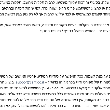
ה. בסעיף זה "כוח עליון" משמעו: לרבות תקלות מחשב, תקלות במערכת
ה או להציע למשתמש פריט חלופי שווה ערך, לפי שיקול דעתה ובהתאם לנ
יוחד שנגרם למשתמש או לצד שלישי לרבות אך לא רק נזק בגין רכישת המוצ
מכך יתכנו בו תקלות, בעיות תקשורת וסליקה, הצגת מוצר במחיר שגוי, מפרט
ם יהיו כמופיע בפועל בסניף / בקופת הסניף .
ם על מנת לשמור, ככל האפשר על סודיות המידע. פרטיו האישים של המשתמש
וחות של ספורט ודייג בכר אליהו בדוא"ל –
support@snf.co.il
על סודיות המידע, פועלת ספורט ודייג בכר אליהו באמצעות פ
 בסביבה מקוונת, אין באפשרותה של ספורט ודייג בכר אליהו להבטיח חסי
ידע אשר שמור בידי ספורט ודייג בכר אליהו ו/או להשתמש בו לרעה, לא ת