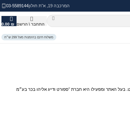
המרכבה 19, א"ת חולון
03-5589144
התחבר \ הרשם
₪
0.00
משלוח חינם בהזמנות מעל 299 ש״ח
טרנט. בעל האתר ומפעילו היא חברת "ספורט ודייג אליהו בכר בע״מ