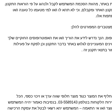
ולות באתר, מהוות הסכמת המשתמש לקבל ולנהוג על פי הוראות התקנון.
ן האתר ומקבלם, וכי לא תהא לו ו/או למי מטעמו כל טענה ו/או
תפות אלו.
מצטברים המפורטים להלן:
זכאי לבצע פעולות משפטיות ללא אישור אפוטרופוס, הנך נדרש לידע את הוריך ו/או את האפוטרופוסים החוקיים שלך
נים המעוניינים לגלוש באתר בדבר התקנון וכן לפקח על פעילות
 בתנאי תקנון זה .
א – 1981 (להלן: "חוק הגנת הצרכן") או לחילופין, להחליף את המוצר כנגד מוצר חלופי שווה ערך או זיכוי כספי, הכל
כמפורט להלן: ביטול העסקה בתוך שעה מרגע השלמת הזמנת הפריטים באתר ולפני משלוח הפריט – יעשה באמצעות הודעת ביטול טלפונית לשירות הלקוחות בטלפון 03-5589143. בנסיבות כאמור יהיה המשתמש
מוצר ו/או אי התאמה – המשתמש יהא רשאי לבטל את עסקת הרכישה