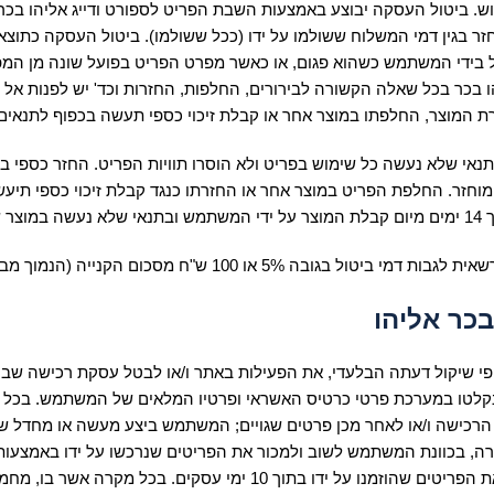
ו שימוש. ביטול העסקה יבוצע באמצעות השבת הפריט לספורט ודייג אליהו ב
בגין דמי המשלוח ששולמו על ידו (ככל ששולמו). ביטול העסקה כתוצאה 
ו בכר בכל שאלה הקשורה לבירורים, החלפות, החזרות וכד' יש לפנות אל 
בתנאי שלא נעשה כל שימוש בפריט ולא הוסרו תוויות הפריט. החזר כספי 
סקה והפריט המוחזר. החלפת הפריט במוצר אחר או החזרתו כנגד קבלת זיכוי כס
וש.
 או 100 ש"ח מסכום הקנייה (הנמוך מבניהם)
בכר אליהו
 פי שיקול דעתה הבלעדי, את הפעילות באתר ו/או לבטל עסקת רכישה שב
נקלטו במערכת פרטי כרטיס האשראי ופרטיו המלאים של המשתמש. בכל 
רכישה ו/או לאחר מכן פרטים שגויים; המשתמש ביצע מעשה או מחדל שיש ב
ברה, בכוונת המשתמש לשוב ולמכור את הפריטים שנרכשו על ידו באמצעו
פריטים שרכש באתר לצד ג' כלשהו. המשתמש לא הגיע לסניף לאסוף את הפריט